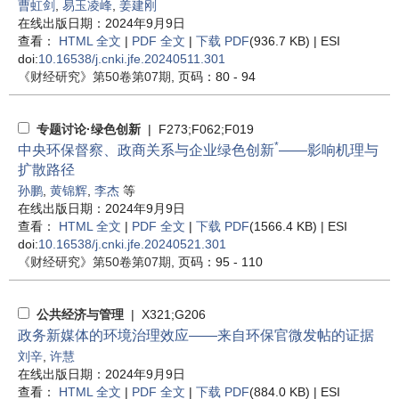
曹虹剑
,
易玉凌峰
,
姜建刚
在线出版日期：2024年9月9日
查看：
HTML 全文
|
PDF 全文
|
下载 PDF
(936.7 KB) |
ESI
doi:
10.16538/j.cnki.jfe.20240511.301
《财经研究》
第50卷第07期
, 页码：80 - 94
专题讨论·绿色创新
| F273;F062;F019
*
中央环保督察、政商关系与企业绿色创新
——影响机理与
扩散路径
孙鹏
,
黄锦辉
,
李杰
等
在线出版日期：2024年9月9日
查看：
HTML 全文
|
PDF 全文
|
下载 PDF
(1566.4 KB) |
ESI
doi:
10.16538/j.cnki.jfe.20240521.301
《财经研究》
第50卷第07期
, 页码：95 - 110
公共经济与管理
| X321;G206
政务新媒体的环境治理效应——来自环保官微发帖的证据
刘辛
,
许慧
在线出版日期：2024年9月9日
查看：
HTML 全文
|
PDF 全文
|
下载 PDF
(884.0 KB) |
ESI