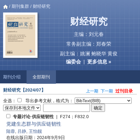
/
期刊集群
/ 财经研究
财经研究
主编：刘元春
常务副主编：郑春荣
副主编：姚澜 鲍晓华 黄俊
编委会
|
更多信息 »
期刊介绍
全部期刊
财经研究
【2024/07】
过刊目录
上一期
下一期
全选：
导出参考文献，格式为：
专题讨论·供应链韧性
| F274；F832.0
党建生态群与供应链韧性
陆蓉
,
吕静
,
王怡靓
在线出版日期：2024年9月9日