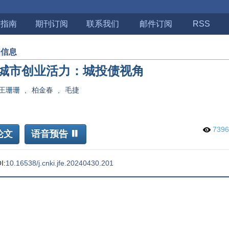
稿指南
期刊订阅
联系我们
邮件订阅
RSS
细信息
城市创业活力：城投债视角
王珊珊
,
柏金春
,
毛捷
739
论文
语音预告
I:
10.16538/j.cnki.jfe.20240430.201