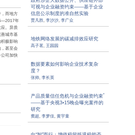
政府涉企大数据公开、供应链外部
可视与企业融资约束——基于企业
信息公示制度的准自然实验
持，而地方
贾凡胜
,
李沙沙
,
李广众
2017年
效应。异质
完善城市基
地铁网络发展的碳减排效应研究
的积极影响
高子茗
,
王园园
响，甚至会
台公司加快
数据要素如何影响企业技术复杂
度？
张帅
,
李长英
*
产品质量信任危机与企业融资约束
——基于央视3•15晚会曝光案件的
研究
窦超
,
李梦佳
,
黄宇童
向“智”而行：增值税留抵退税能否