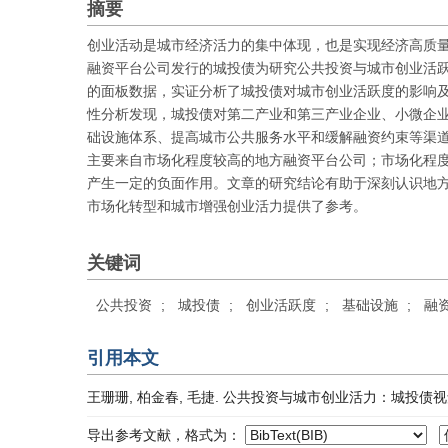
摘要
创业活动是城市经济活力的集中体现，也是实现经济高质
融资平台公司发行的城投债为研究公共投资与城市创业活跃度
的面板数据，实证分析了城投债对城市创业活跃度的影响
性分析发现，城投债对第二产业和第三产业企业、小微企
础设施体系、提高城市公共服务水平和缓解融资约束等渠
主要来自市场化程度较高的地方融资平台公司；市场化程
产生一定的负面作用。文章的研究结论有助于深刻认识地
市场化转型和城市增强创业活力提供了参考。
关键词
公共投资
;
城投债
;
创业活跃度
;
基础设施
;
融
引用本文
王珊珊, 柏金春, 毛捷. 公共投资与城市创业活力：城投债视角[J]. 财
导出参考文献，格式为：