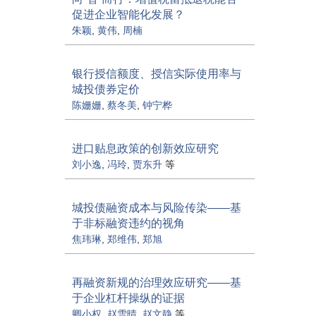
促进企业智能化发展？
朱颖
,
黄伟
,
周楠
银行授信额度、授信实际使用率与
城投债券定价
陈姗姗
,
蔡冬美
,
钟宁桦
进口贴息政策的创新效应研究
刘小逸
,
冯玲
,
贾东升
等
城投债融资成本与风险传染——基
于非标融资违约的视角
焦玮琳
,
郑维伟
,
郑旭
再融资新规的治理效应研究——基
于企业杠杆操纵的证据
卿小权
,
赵雪晴
,
赵文静
等