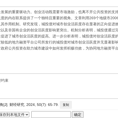
量发展的重要驱动力。创业活动既需要市场激励，也离不开公共投资的支
的内在联系提供了一个独特且重要的视角。文章利用269个地级市2006—
及其作用机制。研究发现，城投债对城市创业活跃度存在显著的正向促进
业以及非国有企业的创业活跃度影响更突出。机制分析表明，城投债通过
道促进了城市创业活跃度的提高。进一步分析表明，城投债对创业活跃度
度较低的地方融资平台公司所发行的城投债对城市创业活跃度并无显著影
方政府公共投资在助力城市建设中如何发挥积极功效，为协同地方融资平
资约束
经研究, 2024, 50(7): 65-79.
复制