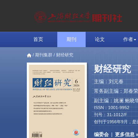
首页
期刊
论文
作者
/
期刊集群
/ 财经研究
财经研究
主编：刘元春
常务副主编：郑春
副主编：姚澜 鲍晓华
ISSN：1001-9952
刊号：31-1012/F
创刊于1956年9月
编委会
|
更多信息 