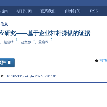
稿指南
期刊订阅
联系我们
邮件订阅
RSS
细信息
应研究——基于企业杠杆操纵的证据
1
1
1
2
,
赵雪晴
,
赵文静
,
董启琛
787
预告
DOI:
10.16538/j.cnki.jfe.20240220.101