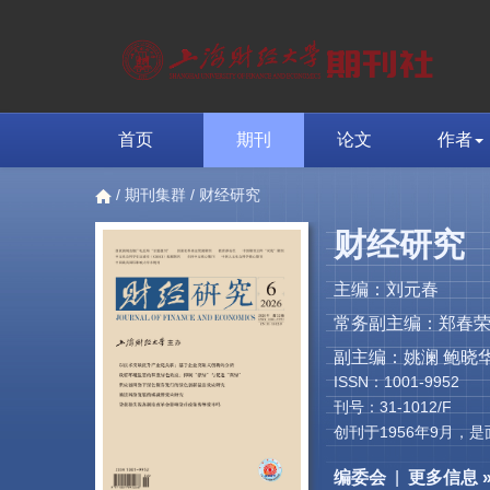
首页
期刊
论文
作者
/
期刊集群
/ 财经研究
财经研究
主编：刘元春
常务副主编：郑春
副主编：姚澜 鲍晓华
ISSN：1001-9952
刊号：31-1012/F
创刊于1956年9月
编委会
|
更多信息 