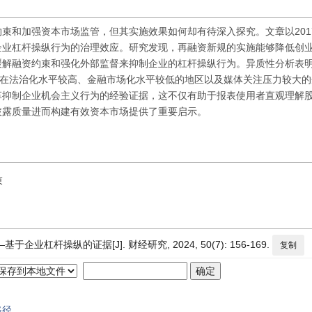
和加强资本市场监管，但其实施效果如何却有待深入探究。文章以2017
企业杠杆操纵行为的治理效应。研究发现，再融资新规的实施能够降低创
缓解融资约束和强化外部监督来抑制企业的杠杆操纵行为。异质性分析表
且在法治化水平较高、金融市场化水平较低的地区以及媒体关注压力较大
革抑制企业机会主义行为的经验证据，这不仅有助于报表使用者直观理解
披露质量进而构建有效资本市场提供了重要启示。
束
杠杆操纵的证据[J]. 财经研究, 2024, 50(7): 156-169.
复制
路径