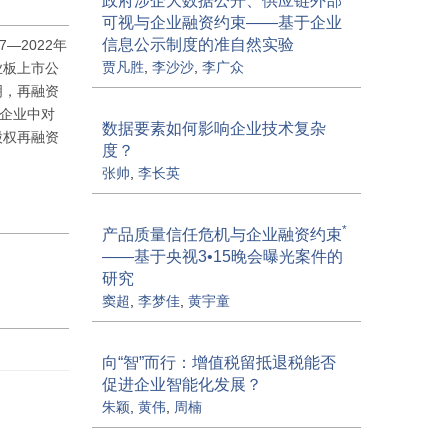
政府涉企大数据公开、供应链外部
可视与企业融资约束——基于企业
信息公示制度的准自然实验
—2022年
贾凡胜
,
李沙沙
,
李广众
业板上市公
明，再融资
的企业中对
数据要素如何影响企业技术复杂
股权再融资
度？
张帅
,
李长英
*
产品质量信任危机与企业融资约束
——基于央视3•15晚会曝光案件的
研究
窦超
,
李梦佳
,
黄宇童
向“智”而行：增值税留抵退税能否
促进企业智能化发展？
朱颖
,
黄伟
,
周楠