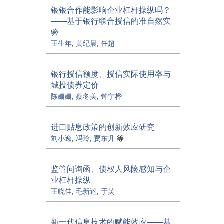
银银合作能影响企业杠杆操纵吗？
——基于银行联合授信的准自然实
验
王生年
,
黄纪晨
,
任超
银行授信额度、授信实际使用率与
城投债券定价
陈姗姗
,
蔡冬美
,
钟宁桦
进口贴息政策的创新效应研究
刘小逸
,
冯玲
,
贾东升
等
监管问询函、债权人风险感知与企
业杠杆操纵
王晓佳
,
毛新述
,
于芙
新一代信息技术的赋能效应——基