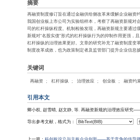
摘要
再融资制度修订旨在通过金融供给侧改革来缓解企业融资约束
我国创业板上市公司为实验组样本，考察了再融资新规对
司的杠杆操纵程度。机制检验发现，再融资新规主要通过
新规对“名股实债”形式的杠杆操纵行为的抑制作用更强，
杠杆操纵的治理效果更好。文章的研究补充了融资制度变
制度改革成效，也为政策制定者及监管部门提升企业信息
关键词
再融资
;
杠杆操纵
;
治理效应
;
创业板
;
融资约
引用本文
卿小权, 赵雪晴, 赵文静, 等. 再融资新规的治理效应研究——基于企业
导出参考文献，格式为：
上一篇：
科创板设立与主板企业创新——基于竞争的传导