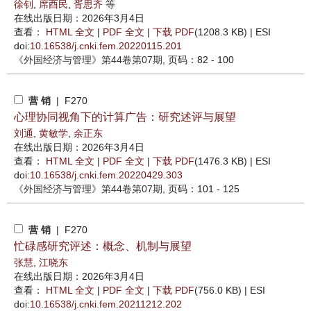
徐钊
,
席酉民
,
胥思齐
等
在线出版日期：2026年3月4日
查看：
HTML 全文
|
PDF 全文
|
下载 PDF
(1208.3 KB) |
ESI
doi:
10.16538/j.cnki.fem.20220115.201
《外国经济与管理》
第44卷第07期
, 页码：82 - 100
营 销
| F270
心理协同视角下的计算广告：研究述评与展望
刘通
,
黄敏学
,
余正东
在线出版日期：2026年3月4日
查看：
HTML 全文
|
PDF 全文
|
下载 PDF
(1476.3 KB) |
ESI
doi:
10.16538/j.cnki.fem.20220429.303
《外国经济与管理》
第44卷第07期
, 页码：101 - 125
营 销
| F270
忙碌感研究评述：概念、机制与展望
张慧
,
江晓东
在线出版日期：2026年3月4日
查看：
HTML 全文
|
PDF 全文
|
下载 PDF
(756.0 KB) |
ESI
doi:
10.16538/j.cnki.fem.20211212.202