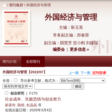
/
期刊集群
/ 外国经济与管理
外国经济与管理
主编：靳玉英
常务副主编：郑春荣
副主编：阴慧芳 贺小刚 刘建国
编委会
|
更多信息 »
期刊介绍
全部期刊
外国经济与管理
【2022/07】
过刊目录
上一期
下一期
全选：
导出参考文献，格式为：
创业研究
| F270
社会成本、失败恐惧与创业努力
郝喜玲
,
陈煊
,
杜晶晶
等
在线出版日期：2026年3月4日