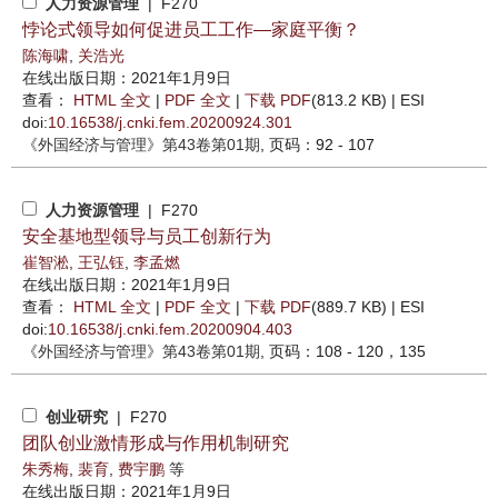
人力资源管理
| F270
悖论式领导如何促进员工工作—家庭平衡？
陈海啸
,
关浩光
在线出版日期：2021年1月9日
查看：
HTML 全文
|
PDF 全文
|
下载 PDF
(813.2 KB) |
ESI
doi:
10.16538/j.cnki.fem.20200924.301
《外国经济与管理》
第43卷第01期
, 页码：92 - 107
人力资源管理
| F270
安全基地型领导与员工创新行为
崔智淞
,
王弘钰
,
李孟燃
在线出版日期：2021年1月9日
查看：
HTML 全文
|
PDF 全文
|
下载 PDF
(889.7 KB) |
ESI
doi:
10.16538/j.cnki.fem.20200904.403
《外国经济与管理》
第43卷第01期
, 页码：108 - 120，135
创业研究
| F270
团队创业激情形成与作用机制研究
朱秀梅
,
裴育
,
费宇鹏
等
在线出版日期：2021年1月9日