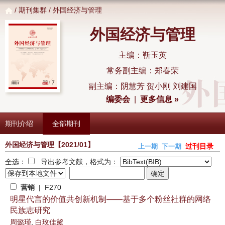
/
期刊集群
/ 外国经济与管理
外国经济与管理
主编：靳玉英
常务副主编：郑春荣
副主编：阴慧芳 贺小刚 刘建国
编委会
|
更多信息 »
期刊介绍
全部期刊
外国经济与管理
【2021/01】
过刊目录
上一期
下一期
全选：
导出参考文献，格式为：
营销
| F270
明星代言的价值共创新机制——基于多个粉丝社群的网络
民族志研究
周懿瑾
,
白玫佳黛