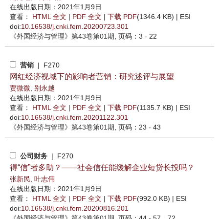
在线出版日期：2021年1月9日
查看：
HTML 全文
|
PDF 全文
|
下载 PDF
(1346.4 KB) |
ESI
doi:
10.16538/j.cnki.fem.20200723.301
《外国经济与管理》
第43卷第01期
, 页码：3 - 22
营销
| F270
网红经济视域下的影响者营销：研究述评与展望
贾微微
,
别永越
在线出版日期：2021年1月9日
查看：
HTML 全文
|
PDF 全文
|
下载 PDF
(1135.7 KB) |
ESI
doi:
10.16538/j.cnki.fem.20201122.301
《外国经济与管理》
第43卷第01期
, 页码：23 - 43
公司财务
| F270
得“信”者多助？——社会信任能缓解企业短贷长投吗？
张新民
,
叶志伟
在线出版日期：2021年1月9日
查看：
HTML 全文
|
PDF 全文
|
下载 PDF
(992.0 KB) |
ESI
doi:
10.16538/j.cnki.fem.20200816.201
《外国经济与管理》
第43卷第01期
, 页码：44 - 57，72