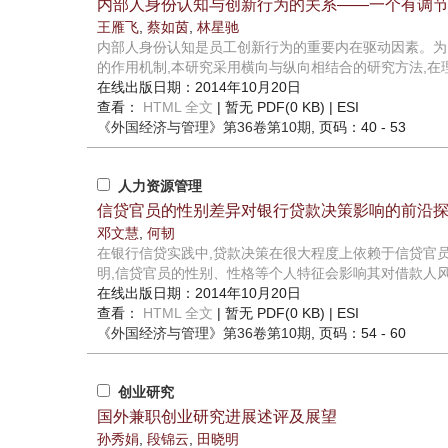
内部人身份认知与创新行为的关系——一个有调
王雁飞
,
蔡如茵
,
林星驰
内部人身份认知是员工创新行为的重要内在驱动因素。为
的作用机制,本研究采用横向与纵向相结合的研究方法,在理
在线出版日期：2014年10月20日
查看：
HTML 全文
| 暂无 PDF(0 KB) |
ESI
《外国经济与管理》
第36卷第10期
, 页码：40 - 53
人力资源管理
信贷官员的性别差异对银行贷款决策影响的前沿
邓文慧
,
何韧
在银行信贷实践中,贷款决策在很大程度上依赖于信贷官
明,信贷官员的性别、性格等个人特征会影响其对借款人风险
在线出版日期：2014年10月20日
查看：
HTML 全文
| 暂无 PDF(0 KB) |
ESI
《外国经济与管理》
第36卷第10期
, 页码：54 - 60
创业研究
国外兼职创业研究进展述评及展望
孙秀娟
,
段锦云
,
田晓明