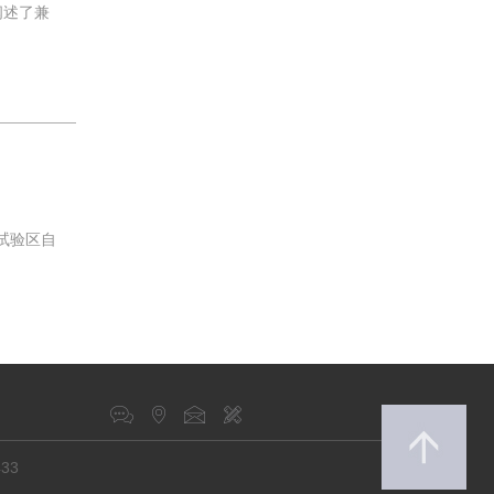
阐述了兼
试验区自
433