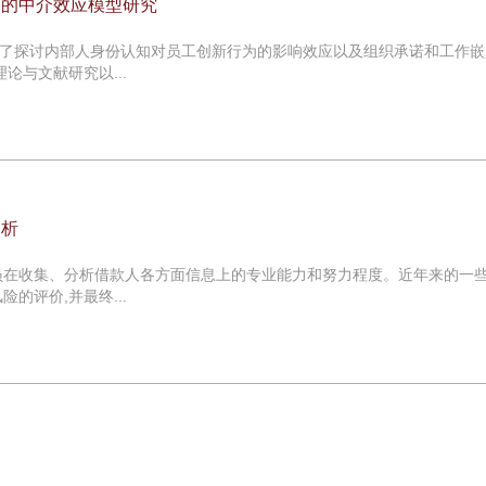
节的中介效应模型研究
了探讨内部人身份认知对员工创新行为的影响效应以及组织承诺和工作嵌
论与文献研究以...
探析
员在收集、分析借款人各方面信息上的专业能力和努力程度。近年来的一
的评价,并最终...