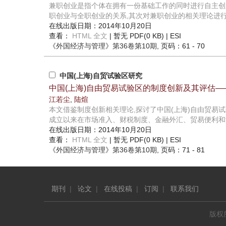
兼职创业是指个体在拥有一份基础工作的同时进行自主创
职创业与全职创业的关系,其次对兼职创业的相关理论进行了
在线出版日期：2014年10月20日
查看：
HTML 全文
| 暂无 PDF(0 KB) |
ESI
《外国经济与管理》
第36卷第10期
, 页码：61 - 70
中国(上海)自贸试验区研究
中国(上海)自由贸易试验区的制度创新及其评估
江若尘
,
陆煊
本文借鉴制度创新相关理论,探讨了中国(上海)自由贸易试
成立以来在市场准入、财税制度、金融外汇、贸易便利和法律
在线出版日期：2014年10月20日
查看：
HTML 全文
| 暂无 PDF(0 KB) |
ESI
《外国经济与管理》
第36卷第10期
, 页码：71 - 81
期刊
|
论文
|
在线投稿
|
订阅
|
联系我们
版权