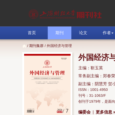
首页
期刊
论文
作者
/
期刊集群
/ 外国经济与管理
外国经济
主编：靳玉英
常务副主编：郑春
副主编：阴慧芳 贺
ISSN：1001-4950
刊号：31-1063/F
创刊于1979年，是
编委会
|
更多信息 