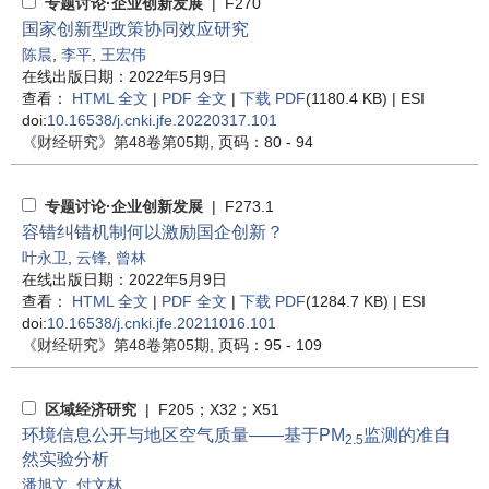
专题讨论·企业创新发展
| F270
国家创新型政策协同效应研究
陈晨
,
李平
,
王宏伟
在线出版日期：2022年5月9日
查看：
HTML 全文
|
PDF 全文
|
下载 PDF
(1180.4 KB) |
ESI
doi:
10.16538/j.cnki.jfe.20220317.101
《财经研究》
第48卷第05期
, 页码：80 - 94
专题讨论·企业创新发展
| F273.1
容错纠错机制何以激励国企创新？
叶永卫
,
云锋
,
曾林
在线出版日期：2022年5月9日
查看：
HTML 全文
|
PDF 全文
|
下载 PDF
(1284.7 KB) |
ESI
doi:
10.16538/j.cnki.jfe.20211016.101
《财经研究》
第48卷第05期
, 页码：95 - 109
区域经济研究
| F205；X32；X51
环境信息公开与地区空气质量——基于PM
监测的准自
2.5
然实验分析
潘旭文
,
付文林