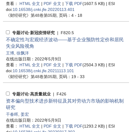
查看：
HTML 全文
|
PDF 全文
|
下载 PDF
(1607.5 KB) |
ESI
doi:
10.16538/j.cnki.jfe.20220113.401
《财经研究》
第48卷第05期
, 页码：4 - 18
专题讨论·新冠疫情研究
| F820.5
不确定性与宏观经济波动——基于企业预防性定价和居民
失业风险视角
王博
,
徐飘洋
在线出版日期：2022年5月9日
查看：
HTML 全文
|
PDF 全文
|
下载 PDF
(2504.3 KB) |
ESI
doi:
10.16538/j.cnki.jfe.20211113.101
《财经研究》
第48卷第05期
, 页码：19 - 33
专题讨论·高质量就业
| F426
资本偏向型技术进步新特征及其对劳动力市场的影响机制
研究
干春晖
,
姜宏
在线出版日期：2022年5月9日
查看：
HTML 全文
|
PDF 全文
|
下载 PDF
(1293.2 KB) |
ESI