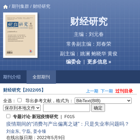
/
期刊集群
/ 财经研究
财经研究
主编：刘元春
常务副主编：郑春荣
副主编：姚澜 鲍晓华 黄俊
编委会
|
更多信息 »
期刊介绍
全部期刊
财经研究
【2022/05】
过刊目录
上一期
下一期
全选：
导出参考文献，格式为：
专题讨论·新冠疫情研究
| F015
疫情期间的“消费与产出偏离之谜”：只是失业率问题吗？
刘金东
,
宁磊
,
姜令臻
在线出版日期：2022年5月9日