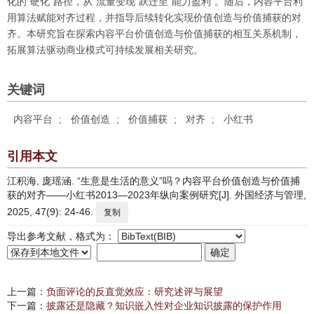
化的“硬化”路径，从“流量变现”跃迁至“能力盈利”。随后，内容平台利
用算法赋能对齐过程，并指导后续转化实现价值创造与价值捕获的对
齐。本研究旨在探索内容平台价值创造与价值捕获的相互关系机制，
拓展算法驱动商业模式可持续发展相关研究。
关键词
内容平台
;
价值创造
;
价值捕获
;
对齐
;
小红书
引用本文
江积海, 庞瑶涵. “生意是生活的意义”吗？内容平台价值创造与价值捕
获的对齐——小红书2013—2023年纵向案例研究[J]. 外国经济与管理,
2025, 47(9): 24-46.
复制
导出参考文献，格式为：
上一篇：
负面评论的反直觉效应：研究述评与展望
下一篇：
披露还是隐藏？知识嵌入性对企业知识披露的保护作用