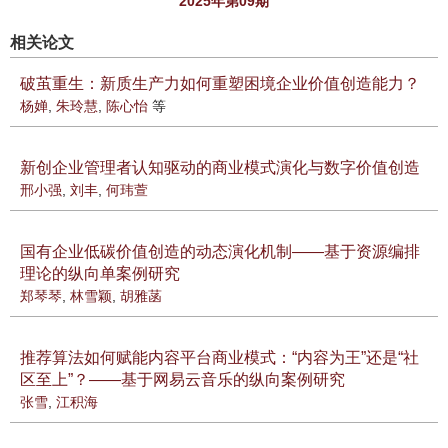
2025年第09期
相关论文
破茧重生：新质生产力如何重塑困境企业价值创造能力？
杨婵
,
朱玲慧
,
陈心怡
等
新创企业管理者认知驱动的商业模式演化与数字价值创造
邢小强
,
刘丰
,
何玮萱
国有企业低碳价值创造的动态演化机制——基于资源编排
理论的纵向单案例研究
郑琴琴
,
林雪颖
,
胡雅菡
推荐算法如何赋能内容平台商业模式：“内容为王”还是“社
区至上”？——基于网易云音乐的纵向案例研究
张雪
,
江积海