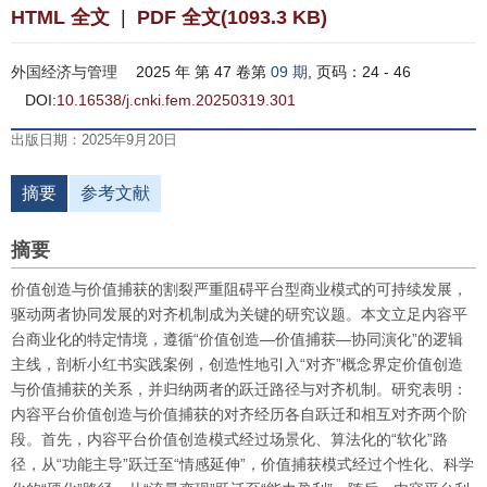
HTML 全文
|
PDF 全文(1093.3 KB)
外国经济与管理
2025 年 第 47 卷第
09 期
, 页码：24 - 46
DOI:
10.16538/j.cnki.fem.20250319.301
出版日期：2025年9月20日
摘要
参考文献
摘要
价值创造与价值捕获的割裂严重阻碍平台型商业模式的可持续发展，
驱动两者协同发展的对齐机制成为关键的研究议题。本文立足内容平
台商业化的特定情境，遵循“价值创造—价值捕获—协同演化”的逻辑
主线，剖析小红书实践案例，创造性地引入“对齐”概念界定价值创造
与价值捕获的关系，并归纳两者的跃迁路径与对齐机制。研究表明：
内容平台价值创造与价值捕获的对齐经历各自跃迁和相互对齐两个阶
段。首先，内容平台价值创造模式经过场景化、算法化的“软化”路
径，从“功能主导”跃迁至“情感延伸”，价值捕获模式经过个性化、科学