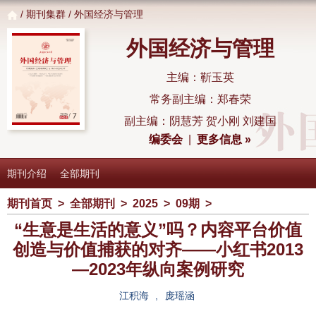
/
期刊集群
/ 外国经济与管理
外国经济与管理
主编：靳玉英
常务副主编：郑春荣
副主编：阴慧芳 贺小刚 刘建国
编委会
|
更多信息 »
期刊介绍
全部期刊
期刊首页
>
全部期刊
>
2025
>
09期
>
“生意是生活的意义”吗？内容平台价值
创造与价值捕获的对齐——小红书2013
—2023年纵向案例研究
江积海
,
庞瑶涵