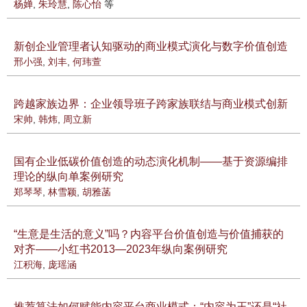
杨婵
,
朱玲慧
,
陈心怡
等
新创企业管理者认知驱动的商业模式演化与数字价值创造
邢小强
,
刘丰
,
何玮萱
跨越家族边界：企业领导班子跨家族联结与商业模式创新
宋帅
,
韩炜
,
周立新
国有企业低碳价值创造的动态演化机制——基于资源编排
理论的纵向单案例研究
郑琴琴
,
林雪颖
,
胡雅菡
“生意是生活的意义”吗？内容平台价值创造与价值捕获的
对齐——小红书2013—2023年纵向案例研究
江积海
,
庞瑶涵
推荐算法如何赋能内容平台商业模式：“内容为王”还是“社