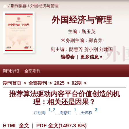
/
期刊集群
/ 外国经济与管理
外国经济与管理
主编：靳玉英
常务副主编：郑春荣
副主编：阴慧芳 贺小刚 刘建国
编委会
|
更多信息 »
期刊介绍
全部期刊
期刊首页
>
全部期刊
>
2025
>
02期
>
推荐算法驱动内容平台价值创造的机
理：相关还是因果？
1, 2
1
3
江积海
,
周彩虹
,
王烽权
HTML 全文
|
PDF 全文(1497.3 KB)