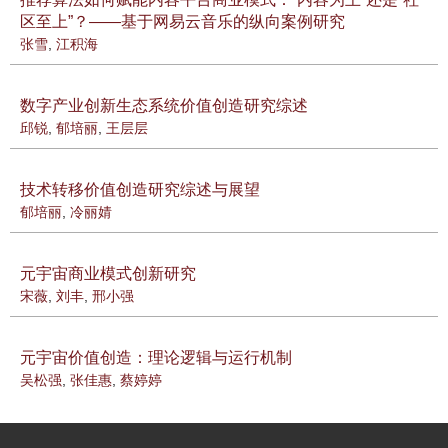
区至上”？——基于网易云音乐的纵向案例研究
张雪
,
江积海
数字产业创新生态系统价值创造研究综述
邱锐
,
郁培丽
,
王层层
技术转移价值创造研究综述与展望
郁培丽
,
冷丽婧
元宇宙商业模式创新研究
宋薇
,
刘丰
,
邢小强
元宇宙价值创造：理论逻辑与运行机制
吴松强
,
张佳惠
,
蔡婷婷