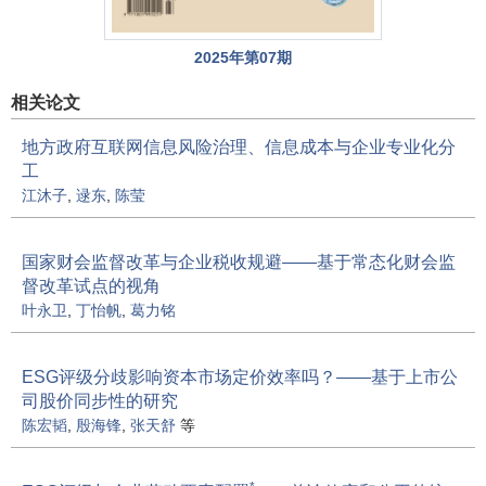
2025年第07期
相关论文
地方政府互联网信息风险治理、信息成本与企业专业化分
工
江沐子
,
逯东
,
陈莹
国家财会监督改革与企业税收规避——基于常态化财会监
督改革试点的视角
叶永卫
,
丁怡帆
,
葛力铭
ESG评级分歧影响资本市场定价效率吗？——基于上市公
司股价同步性的研究
陈宏韬
,
殷海锋
,
张天舒
等