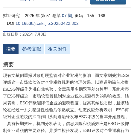
财经研究
2025 年 第 51 卷第
07 期
, 页码：155 - 168
DOI:
10.16538/j.cnki.jfe.20250422.302
出版日期：2025年7月3日
摘要
参考文献
相关附件
摘要
现有文献侧重探讨政府硬监管对企业避税的影响，而文章则关注ESG
评级这一市场软监管对企业税收规避的治理效果。以商道融绿首次推
出ESG评级作为准自然实验，文章采用多期双重差分模型，系统考察
了ESG评级这一市场软监管机制对企业税收规避行为的影响效应。结
果表明，ESG评级能降低企业的避税程度，提高其纳税贡献，且该结
论在经过一系列稳健性检验后依然成立。动态效应分析表明，ESG评
级对企业避税的抑制作用从商道融绿发布ESG评级的当年开始显现，
且具有长期效应。机制分析表明，信息风险和税盾效应是ESG评级抑
制企业避税的主要路径。异质性检验发现，ESG评级对企业避税行为