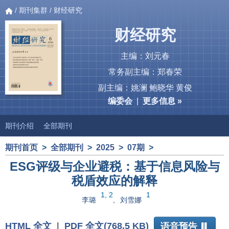
/
期刊集群
/ 财经研究
财经研究
主编：刘元春
常务副主编：郑春荣
副主编：姚澜 鲍晓华 黄俊
编委会
|
更多信息 »
期刊介绍
全部期刊
期刊首页
>
全部期刊
>
2025
>
07期
>
ESG评级与企业避税：基于信息风险与
税盾效应的解释
1, 2
1
李璐
,
刘雪娜
HTML 全文
|
PDF 全文(768.5 KB)
语音预告