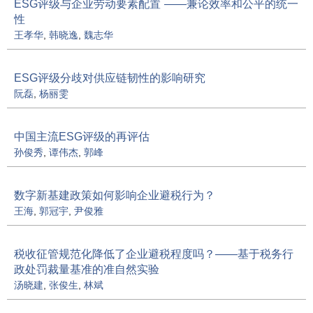
*
ESG评级与企业劳动要素配置
——兼论效率和公平的统一
性
王孝华
,
韩晓逸
,
魏志华
ESG评级分歧对供应链韧性的影响研究
阮磊
,
杨丽雯
中国主流ESG评级的再评估
孙俊秀
,
谭伟杰
,
郭峰
数字新基建政策如何影响企业避税行为？
王海
,
郭冠宇
,
尹俊雅
税收征管规范化降低了企业避税程度吗？——基于税务行
政处罚裁量基准的准自然实验
汤晓建
,
张俊生
,
林斌