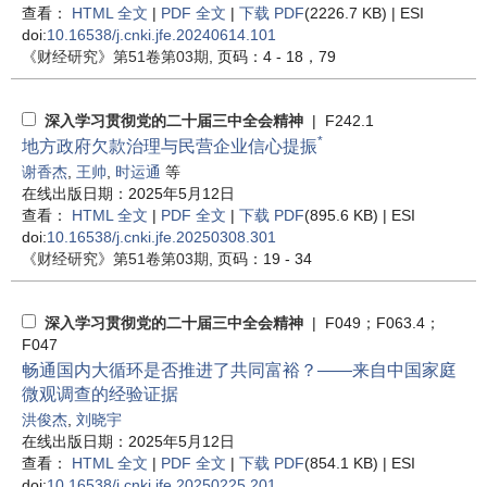
查看：
HTML 全文
|
PDF 全文
|
下载 PDF
(2226.7 KB) |
ESI
doi:
10.16538/j.cnki.jfe.20240614.101
《财经研究》
第51卷第03期
, 页码：4 - 18，79
深入学习贯彻党的二十届三中全会精神
| F242.1
*
地方政府欠款治理与民营企业信心提振
谢香杰
,
王帅
,
时运通
等
在线出版日期：2025年5月12日
查看：
HTML 全文
|
PDF 全文
|
下载 PDF
(895.6 KB) |
ESI
doi:
10.16538/j.cnki.jfe.20250308.301
《财经研究》
第51卷第03期
, 页码：19 - 34
深入学习贯彻党的二十届三中全会精神
| F049；F063.4；
F047
畅通国内大循环是否推进了共同富裕？——来自中国家庭
微观调查的经验证据
洪俊杰
,
刘晓宇
在线出版日期：2025年5月12日
查看：
HTML 全文
|
PDF 全文
|
下载 PDF
(854.1 KB) |
ESI
doi:
10.16538/j.cnki.jfe.20250225.201