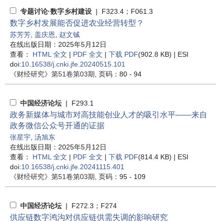
专题讨论·数字乡村建设
| F323.4；F061.3
数字乡村发展能否促进农业经营转型？
苏芳芳
,
盖庆恩
,
赵文铖
在线出版日期：2025年5月12日
查看：
HTML 全文
|
PDF 全文
|
下载 PDF
(902.8 KB) |
ESI
doi:
10.16538/j.cnki.jfe.20240515.101
《财经研究》
第51卷第03期
, 页码：80 - 94
中国经济论坛
| F293.1
政务新媒体与城市对高技能创业人才的吸引水平——来自
政务微信公众号开通的证据
张星宇
,
汤旭东
在线出版日期：2025年5月12日
查看：
HTML 全文
|
PDF 全文
|
下载 PDF
(814.4 KB) |
ESI
doi:
10.16538/j.cnki.jfe.20241115.401
《财经研究》
第51卷第03期
, 页码：95 - 109
中国经济论坛
| F272.3；F274
供应链数字鸿沟对供应链供需失调的影响研究