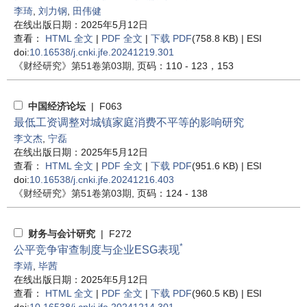
李琦
,
刘力钢
,
田伟健
在线出版日期：2025年5月12日
查看：
HTML 全文
|
PDF 全文
|
下载 PDF
(758.8 KB) |
ESI
doi:
10.16538/j.cnki.jfe.20241219.301
《财经研究》
第51卷第03期
, 页码：110 - 123，153
中国经济论坛
| F063
最低工资调整对城镇家庭消费不平等的影响研究
李文杰
,
宁磊
在线出版日期：2025年5月12日
查看：
HTML 全文
|
PDF 全文
|
下载 PDF
(951.6 KB) |
ESI
doi:
10.16538/j.cnki.jfe.20241216.403
《财经研究》
第51卷第03期
, 页码：124 - 138
财务与会计研究
| F272
*
公平竞争审查制度与企业ESG表现
李靖
,
毕茜
在线出版日期：2025年5月12日
查看：
HTML 全文
|
PDF 全文
|
下载 PDF
(960.5 KB) |
ESI