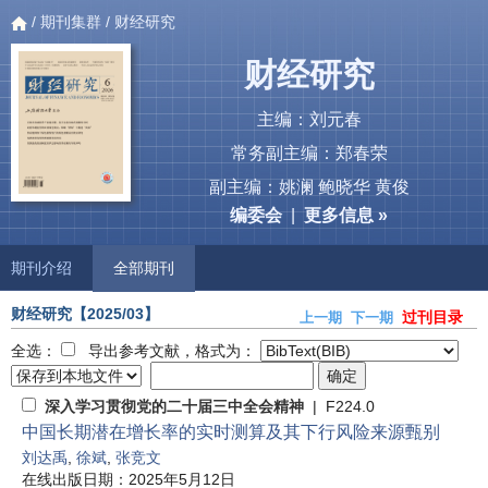
/
期刊集群
/ 财经研究
财经研究
主编：刘元春
常务副主编：郑春荣
副主编：姚澜 鲍晓华 黄俊
编委会
|
更多信息 »
期刊介绍
全部期刊
财经研究
【2025/03】
过刊目录
上一期
下一期
全选：
导出参考文献，格式为：
深入学习贯彻党的二十届三中全会精神
| F224.0
中国长期潜在增长率的实时测算及其下行风险来源甄别
刘达禹
,
徐斌
,
张竞文
在线出版日期：2025年5月12日