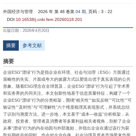
外国经济与管理
2026 年 第 48 卷第
04 期
, 页码：3 - 22
DOI:
10.16538/j.cnki.fem.20260118.201
出版日期：2026年4月20日
摘要
参考文献
摘要
企业ESG“漂绿”行为是指企业在环境、社会与治理（ESG）方面通过
策略性的失实、片面或夸大的披露方式以塑造出优于真实表现的公共
形象。随着ESG理念在全球普及，企业ESG“漂绿”行为引起了学术界
和实务界的共同关注。本文创新性地基于信息质量特征，构建了一个
企业ESG“漂绿”行为的分类框架，围绕“相关性”“如实反映”“可比性”“可
验证性”“及时性”与“可理解性”六个维度梳理其表现形式，并系统总结
了识别与测度方法。进一步地，本文基于“成本—收益”分析框架，从
政府、投资者、管理者及消费者等多重利益相关者视角，剖析了企业
从事“漂绿”行为的内在动因与外部激励，并指出企业在通过该行为获
取短期收益的同时，也会对企业自身、社会治理及资本市场带来负面