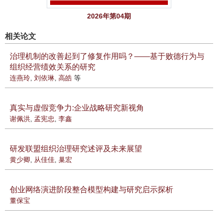
2026年第04期
相关论文
治理机制的改善起到了修复作用吗？——基于败德行为与
组织经营绩效关系的研究
连燕玲
,
刘依琳
,
高皓
等
真实与虚假竞争力:企业战略研究新视角
谢佩洪
,
孟宪忠
,
李鑫
研发联盟组织治理研究述评及未来展望
黄少卿
,
从佳佳
,
巢宏
创业网络演进阶段整合模型构建与研究启示探析
董保宝