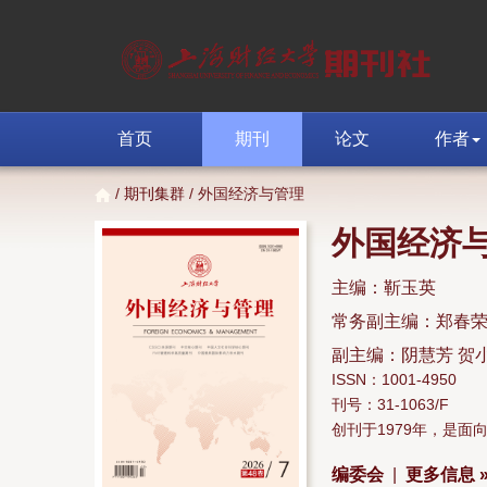
首页
期刊
论文
作者
/
期刊集群
/ 外国经济与管理
外国经济
主编：靳玉英
常务副主编：郑春
副主编：阴慧芳 贺
ISSN：1001-4950
刊号：31-1063/F
创刊于1979年，是
编委会
|
更多信息 