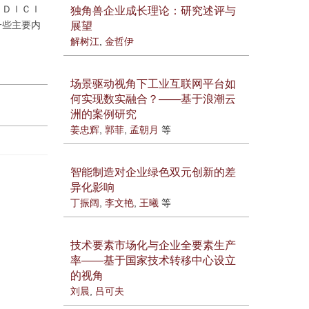
ＦＤＩＣＩ
独角兽企业成长理论：研究述评与
一些主要内
展望
解树江
,
金哲伊
场景驱动视角下工业互联网平台如
何实现数实融合？——基于浪潮云
洲的案例研究
姜忠辉
,
郭菲
,
孟朝月
等
智能制造对企业绿色双元创新的差
异化影响
丁振阔
,
李文艳
,
王曦
等
技术要素市场化与企业全要素生产
率——基于国家技术转移中心设立
的视角
刘晨
,
吕可夫