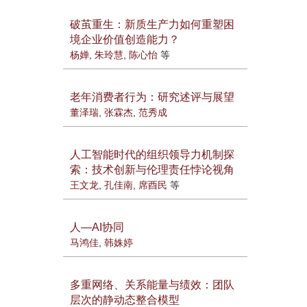
破茧重生：新质生产力如何重塑困
境企业价值创造能力？
杨婵
,
朱玲慧
,
陈心怡
等
老年消费者行为：研究述评与展望
董泽瑞
,
张霖杰
,
范秀成
人工智能时代的组织领导力机制探
索：技术创新与伦理责任悖论视角
王文龙
,
孔佳南
,
席酉民
等
人—AI协同
马鸿佳
,
韩姝婷
多重网络、关系能量与绩效：团队
层次的静动态整合模型