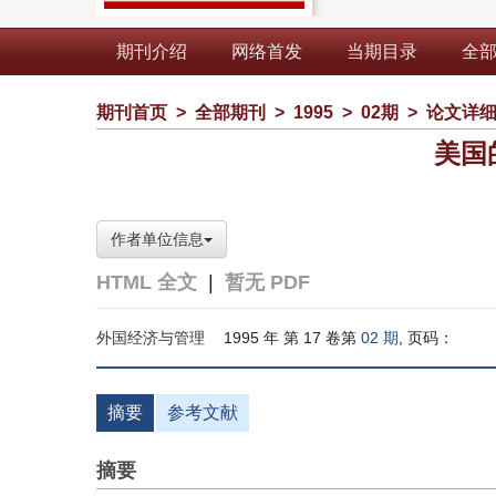
期刊介绍
网络首发
当期目录
全
期刊首页
>
全部期刊
>
1995
>
02期
>
论文详
美国
作者单位信息
HTML 全文
|
暂无 PDF
外国经济与管理
1995 年 第 17 卷第
02 期
, 页码：
摘要
参考文献
摘要