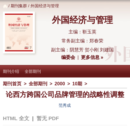
/
期刊集群
/ 外国经济与管理
外国经济与管理
主编：靳玉英
常务副主编：郑春荣
副主编：阴慧芳 贺小刚 刘建国
编委会
|
更多信息 »
期刊介绍
全部期刊
期刊首页
>
全部期刊
>
2000
>
10期
>
论西方跨国公司品牌管理的战略性调整
范秀成
HTML 全文
|
暂无 PDF