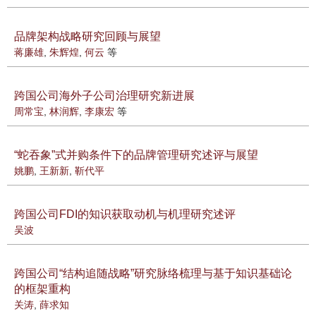
品牌架构战略研究回顾与展望
蒋廉雄
,
朱辉煌
,
何云
等
跨国公司海外子公司治理研究新进展
周常宝
,
林润辉
,
李康宏
等
“蛇吞象”式并购条件下的品牌管理研究述评与展望
姚鹏
,
王新新
,
靳代平
跨国公司FDI的知识获取动机与机理研究述评
吴波
跨国公司“结构追随战略”研究脉络梳理与基于知识基础论
的框架重构
关涛
,
薛求知