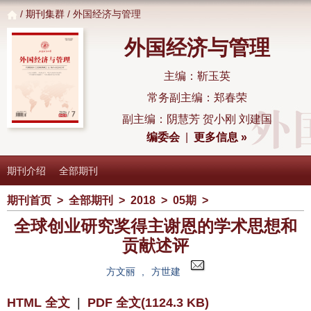
/
期刊集群
/ 外国经济与管理
外国经济与管理
主编：靳玉英
常务副主编：郑春荣
副主编：阴慧芳 贺小刚 刘建国
编委会
|
更多信息 »
期刊介绍
全部期刊
期刊首页
>
全部期刊
>
2018
>
05期
>
全球创业研究奖得主谢恩的学术思想和
贡献述评
方文丽
,
方世建
HTML 全文
|
PDF 全文(1124.3 KB)