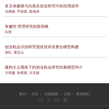
多主体建模与仿真在创业研究中的应用述评
马艳丽
,
尹苗苗
,
陈海涛
有趣性:管理研究的新策略
白胜
创业机会识别研究现状述评及整合模型构建
张红
,
葛宝山
建构主义视角下的创业机会研究经典模型评介
方世建
,
孙累累
,
方文丽
期刊
|
论文
|
在线投稿
|
订阅
|
联系我们