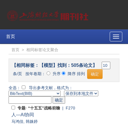
首页
Toggle
naviga
首页
>
相同标签论文聚合
【相同标签：【模型】找到：505条论文】
条/页 按年卷期：
升序
降序 排列
全选：
导出参考文献，格式为：
专题· “十五五”战略前瞻
| F270
人—AI协同
马鸿佳
,
韩姝婷