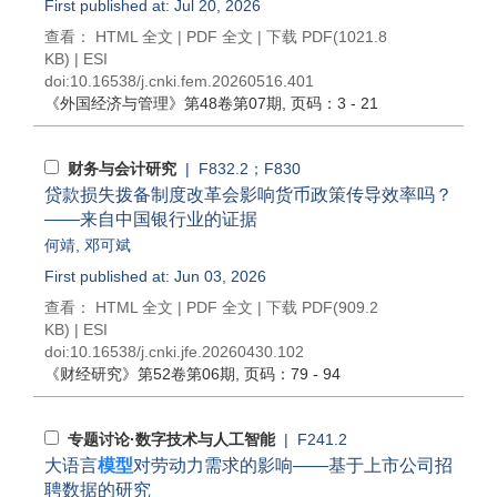
First published at: Jul 20, 2026
查看：
HTML 全文
|
PDF 全文
|
下载 PDF
(1021.8
KB) |
ESI
doi:
10.16538/j.cnki.fem.20260516.401
《外国经济与管理》
第48卷第07期
, 页码：3 - 21
财务与会计研究
| F832.2；F830
贷款损失拨备制度改革会影响货币政策传导效率吗？
——来自中国银行业的证据
何靖
,
邓可斌
First published at: Jun 03, 2026
查看：
HTML 全文
|
PDF 全文
|
下载 PDF
(909.2
KB) |
ESI
doi:
10.16538/j.cnki.jfe.20260430.102
《财经研究》
第52卷第06期
, 页码：79 - 94
专题讨论·数字技术与人工智能
| F241.2
大语言
模型
对劳动力需求的影响——基于上市公司招
聘数据的研究