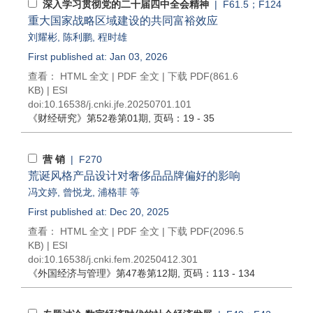
深入学习贯彻党的二十届四中全会精神
| F61.5；F124
重大国家战略区域建设的共同富裕效应
刘耀彬
,
陈利鹏
,
程时雄
First published at: Jan 03, 2026
查看：
HTML 全文
|
PDF 全文
|
下载 PDF
(861.6
KB) |
ESI
doi:
10.16538/j.cnki.jfe.20250701.101
《财经研究》
第52卷第01期
, 页码：19 - 35
营 销
| F270
荒诞风格产品设计对奢侈品品牌偏好的影响
冯文婷
,
曾悦龙
,
浦格菲
等
First published at: Dec 20, 2025
查看：
HTML 全文
|
PDF 全文
|
下载 PDF
(2096.5
KB) |
ESI
doi:
10.16538/j.cnki.fem.20250412.301
《外国经济与管理》
第47卷第12期
, 页码：113 - 134