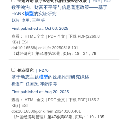
专题讨论·数字经济时代的社会经济发展
| F49；F42
数字鸿沟、财富不平等与信息普惠政策——基于
HANK
模型
的实证研究
赵玮
,
李勇
,
王宇
等
First published at: Oct 03, 2025
查看：
HTML 全文
|
PDF 全文
|
下载 PDF
(2269.8
KB) |
ESI
doi:
10.16538/j.cnki.jfe.20250318.101
《财经研究》
第51卷第10期
, 页码：19 - 34，78
创业研究
| F270
基于动态主题
模型
的效果推理研究综述
崔连广
,
任国强
,
邓舒婷
等
First published at: Aug 20, 2025
查看：
HTML 全文
|
PDF 全文
|
下载 PDF
(1135.2
KB) |
ESI
doi:
10.16538/j.cnki.fem.20240103.401
《外国经济与管理》
第47卷第08期
, 页码：119 - 135