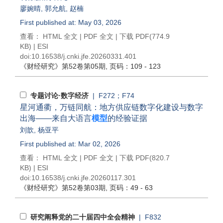
廖婉晴
,
郭允航
,
赵楠
First published at: May 03, 2026
查看：
HTML 全文
|
PDF 全文
|
下载 PDF
(774.9
KB) |
ESI
doi:
10.16538/j.cnki.jfe.20260331.401
《财经研究》
第52卷第05期
, 页码：109 - 123
专题讨论·数字经济
| F272；F74
星河通衢，万链同航：地方供应链数字化建设与数字
出海——来自大语言
模型
的经验证据
刘歆
,
杨亚平
First published at: Mar 02, 2026
查看：
HTML 全文
|
PDF 全文
|
下载 PDF
(820.7
KB) |
ESI
doi:
10.16538/j.cnki.jfe.20260117.301
《财经研究》
第52卷第03期
, 页码：49 - 63
研究阐释党的二十届四中全会精神
| F832