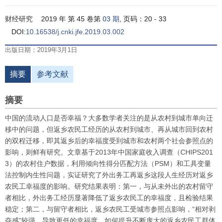
财经研究
2019 年 第 45 卷第
03 期
, 页码：20 - 33
DOI:
10.16538/j.cnki.jfe.2019.03.002
出版日期：2019年3月1日
摘要
参考文献
摘要
中国的流动人口是否幸福？大多数学者关注的是从农村到城市单向迁
移中的问题，但返乡农民工经历的从农村到城市、再从城市回到农村
的双程迁移，即其返乡后的幸福度受到城市和农村两个社会参照点的
影响，则鲜有研究。文章基于2013年中国家庭收入调查（
CHIPS
201
3）的农村住户数据，利用倾向性得分匹配方法（
PSM
）和工具变量
法控制内生性问题，实证研究了外出务工再返乡这段人生经历对返乡
农民工幸福度的影响。研究结果表明：第一，与从未外出的农村留守
者相比，外出务工经历显著降低了返乡农民工的幸福度，且检验结果
稳定；第二，与留守者相比，返乡农民工受城市参照点影响，“相对剥
夺感”较强，导致更低的幸福度。如何提升不断庞大的返乡农民工群体