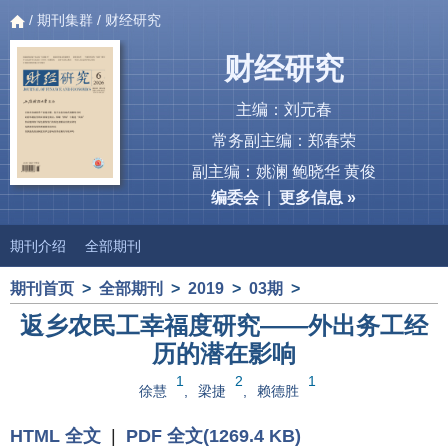
/
期刊集群
/ 财经研究
财经研究
主编：刘元春
常务副主编：郑春荣
副主编：姚澜 鲍晓华 黄俊
编委会
|
更多信息 »
期刊介绍
全部期刊
期刊首页
>
全部期刊
>
2019
>
03期
>
返乡农民工幸福度研究——外出务工经
历的潜在影响
1
2
1
徐慧
,
梁捷
,
赖德胜
HTML 全文
|
PDF 全文(1269.4 KB)