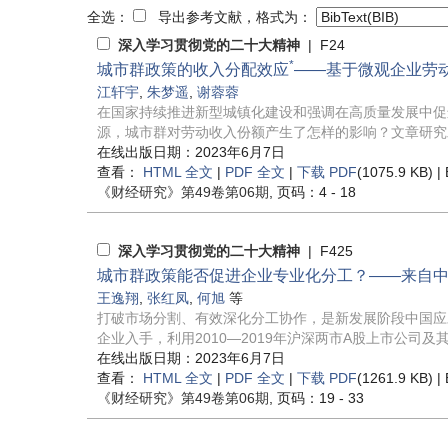
全选：
导出参考文献，格式为：
深入学习贯彻党的二十大精神
| F24
*
城市群政策的收入分配效应
——基于微观企业劳
江轩宇
,
朱梦遥
,
谢蓉蓉
在国家持续推进新型城镇化建设和强调在高质量发展中促
源，城市群对劳动收入份额产生了怎样的影响？文章研究发
在线出版日期：2023年6月7日
查看：
HTML 全文
|
PDF 全文
|
下载 PDF
(1075.9 KB) |
《财经研究》
第49卷第06期
, 页码：4 - 18
深入学习贯彻党的二十大精神
| F425
城市群政策能否促进企业专业化分工？——来自
王逸翔
,
张红凤
,
何旭
等
打破市场分割、有效深化分工协作，是新发展阶段中国应
企业入手，利用2010—2019年沪深两市A股上市公司及其
在线出版日期：2023年6月7日
查看：
HTML 全文
|
PDF 全文
|
下载 PDF
(1261.9 KB) |
《财经研究》
第49卷第06期
, 页码：19 - 33