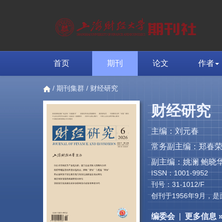
首页
期刊
论文
作者
/
期刊集群
/ 财经研究
财经研究
主编：刘元春
常务副主编：郑春
副主编：姚澜 鲍晓华
ISSN：1001-9952
刊号：31-1012/F
创刊于1956年9月
编委会
|
更多信息 