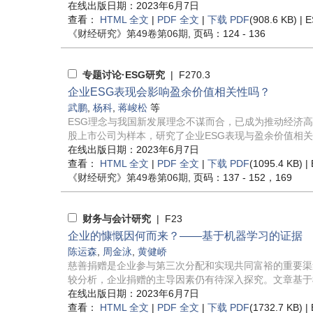
在线出版日期：2023年6月7日
查看：
HTML 全文
|
PDF 全文
|
下载 PDF
(908.6 KB) |
E
《财经研究》
第49卷第06期
, 页码：124 - 136
专题讨论·ESG研究
| F270.3
企业ESG表现会影响盈余价值相关性吗？
武鹏
,
杨科
,
蒋峻松
等
ESG理念与我国新发展理念不谋而合，已成为推动经济高质
股上市公司为样本，研究了企业ESG表现与盈余价值相关性
在线出版日期：2023年6月7日
查看：
HTML 全文
|
PDF 全文
|
下载 PDF
(1095.4 KB) |
《财经研究》
第49卷第06期
, 页码：137 - 152，169
财务与会计研究
| F23
企业的慷慨因何而来？——基于机器学习的证据
陈运森
,
周金泳
,
黄健峤
慈善捐赠是企业参与第三次分配和实现共同富裕的重要渠
较分析，企业捐赠的主导因素仍有待深入探究。文章基于机
在线出版日期：2023年6月7日
查看：
HTML 全文
|
PDF 全文
|
下载 PDF
(1732.7 KB) |