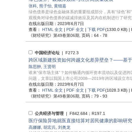
张科
,
熊子怡
,
黄细嘉
绿色债券是绿色金融体系的重要组成部分，具有“绿色”和
观视角对绿色债券的碳减排效应及其内在机制进行了研究，
在线出版日期：2023年6月7日
查看：
HTML 全文
|
PDF 全文
|
下载 PDF
(1330.0 KB) |
《财经研究》
第49卷第06期
, 页码：64 - 78
中国经济论坛
| F272.3
跨区域新建投资如何跨越文化差异壁垒？——基
陈思翀
,
王贤明
谁来“保市场主体”？如何畅通内循环资本流动以及促进
问题，文章以我国上市公司2008—2019年跨区域设立市场
在线出版日期：2023年6月7日
查看：
HTML 全文
|
PDF 全文
|
下载 PDF
(1028.3 KB) |
《财经研究》
第49卷第06期
, 页码：79 - 93
公共经济与管理
| F842.684；R197.1
医疗保险异地就医直接结算对居民健康的影响研
高娜娜
,
胡宏兵
,
刘奥龙