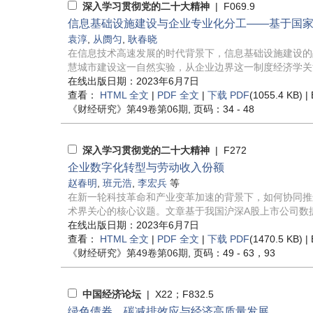
深入学习贯彻党的二十大精神
| F069.9
信息基础设施建设与企业专业化分工——基于国
袁淳
,
从阓匀
,
耿春晓
在信息技术高速发展的时代背景下，信息基础设施建设的
慧城市建设这一自然实验，从企业边界这一制度经济学关注
在线出版日期：2023年6月7日
查看：
HTML 全文
|
PDF 全文
|
下载 PDF
(1055.4 KB) |
《财经研究》
第49卷第06期
, 页码：34 - 48
深入学习贯彻党的二十大精神
| F272
企业数字化转型与劳动收入份额
赵春明
,
班元浩
,
李宏兵
等
在新一轮科技革命和产业变革加速的背景下，如何协同推
术界关心的核心议题。文章基于我国沪深A股上市公司数据，
在线出版日期：2023年6月7日
查看：
HTML 全文
|
PDF 全文
|
下载 PDF
(1470.5 KB) |
《财经研究》
第49卷第06期
, 页码：49 - 63，93
中国经济论坛
| X22；F832.5
绿色债券、碳减排效应与经济高质量发展