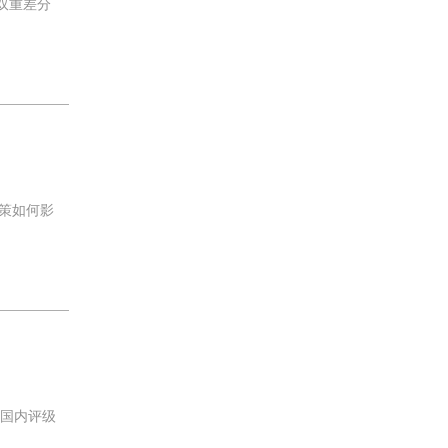
双重差分
策如何影
，国内评级