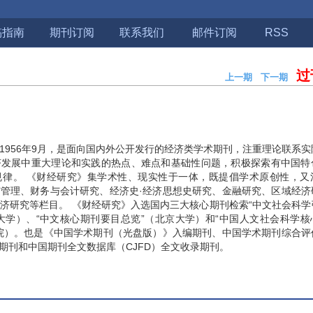
稿指南
期刊订阅
联系我们
邮件订阅
RSS
过
上一期
下一期
期
1956年9月，是面向国内外公开发行的经济类学术期刊，注重理论联系
济发展中重大理论和实践的热点、难点和基础性问题，积极探索有中国特
规律。 《财经研究》集学术性、现实性于一体，既提倡学术原创性，又
管理、财务与会计研究、经济史·经济思想史研究、金融研究、区域经济
济研究等栏目。 《财经研究》入选国内三大核心期刊检索“中文社会科学
南京大学）、“中文核心期刊要目总览”（北京大学）和“中国人文社会科学
院）。也是《中国学术期刊（光盘版）》入编期刊、中国学术期刊综合评
源期刊和中国期刊全文数据库（CJFD）全文收录期刊。