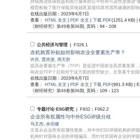
持续推进医保权益和医疗服务的公平性和可及性是推进“健
模型检验了医疗保险异地就医直接结算对居民健康的影响。
在线出版日期：2023年6月7日
查看：
HTML 全文
|
PDF 全文
|
下载 PDF
(1251.4 KB) |
《财经研究》
第49卷第06期
, 页码：94 - 108
公共经济与管理
| F326.1
农机购置补贴如何影响农业全要素生产率？
许庆
,
贾杰斐
,
周天舒
提高全要素生产率（TFP）是促进中国农业高质量发展
响农业TFP？目前对于这方面的研究较少。文章基于全国农村
在线出版日期：2023年6月7日
查看：
HTML 全文
|
PDF 全文
|
下载 PDF
(981.3 KB) |
E
《财经研究》
第49卷第06期
, 页码：109 - 123
专题讨论·ESG研究
| F832；F062.2
企业所有权属性与中外ESG评级分歧
马文杰
,
余伯健
文章从企业所有权属性视角，对中外ESG评级机构的评
机构针对国有企业的评级偏高，而针对非国有企业的评级偏