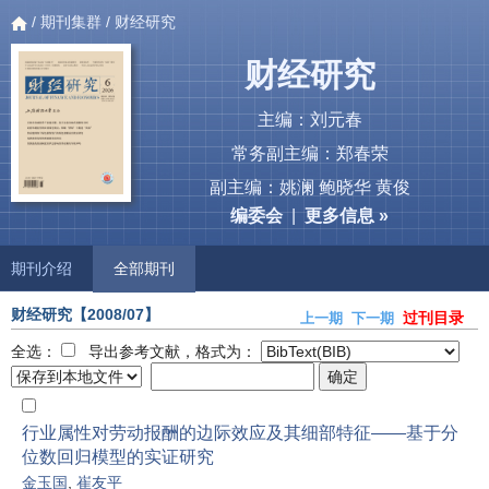
/
期刊集群
/ 财经研究
财经研究
主编：刘元春
常务副主编：郑春荣
副主编：姚澜 鲍晓华 黄俊
编委会
|
更多信息 »
期刊介绍
全部期刊
财经研究
【2008/07】
过刊目录
上一期
下一期
全选：
导出参考文献，格式为：
行业属性对劳动报酬的边际效应及其细部特征——基于分
位数回归模型的实证研究
金玉国
,
崔友平