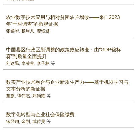
农业数字技术应用与相对贫困农户增收——来自2023
年“千村调查”的微观证据
张锦华
,
杨珂凡
,
龚钰涵
中国县区行政区划调整的政策效应转变：由“GDP锦标
赛”到质量全面提升
刘达禹
,
李莹莹
,
李子林
等
数实产业技术融合与企业新质生产力——基于机器学习与
文本分析的新证据
董旗
,
谭伟杰
,
郑钧耀
等
数字化转型与企业社会保险缴费
宋经翔
,
金刚
,
武传昊
等