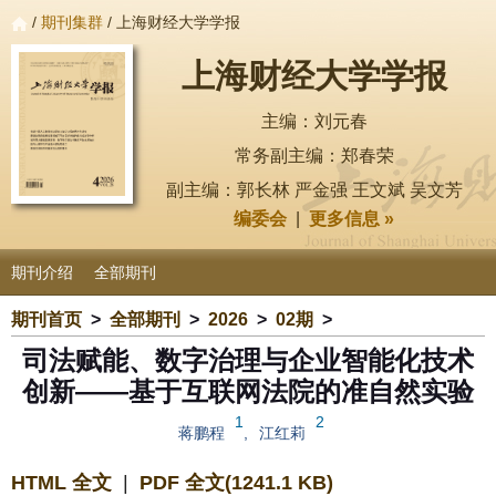
/
期刊集群
/ 上海财经大学学报
上海财经大学学报
主编：刘元春
常务副主编：郑春荣
副主编：郭长林 严金强 王文斌 吴文芳
编委会
|
更多信息 »
期刊介绍
全部期刊
期刊首页
>
全部期刊
>
2026
>
02期
>
司法赋能、数字治理与企业智能化技术
创新——基于互联网法院的准自然实验
1
2
蒋鹏程
,
江红莉
HTML 全文
|
PDF 全文(1241.1 KB)