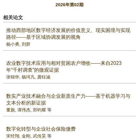
2026年第02期
相关论文
推动西部地区数字经济发展的价值意义、现实困境与实现
路径——基于区域协调发展的视角
杨小勇
,
刘群
农业数字技术应用与相对贫困农户增收——来自2023
年“千村调查”的微观证据
张锦华
,
杨珂凡
,
龚钰涵
数实产业技术融合与企业新质生产力——基于机器学习与
文本分析的新证据
董旗
,
谭伟杰
,
郑钧耀
等
数字化转型与企业社会保险缴费
宋经翔
,
金刚
,
武传昊
等