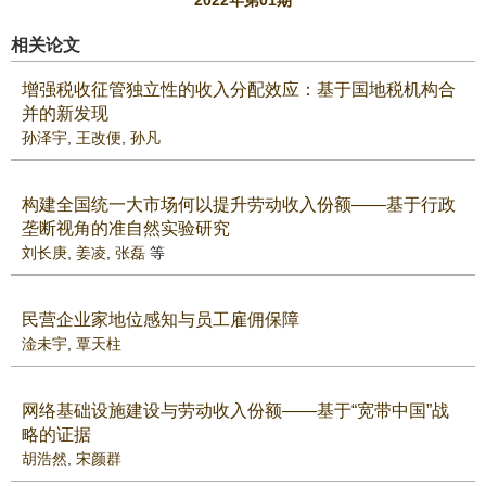
2022年第01期
相关论文
增强税收征管独立性的收入分配效应：基于国地税机构合
并的新发现
孙泽宇
,
王改便
,
孙凡
构建全国统一大市场何以提升劳动收入份额——基于行政
垄断视角的准自然实验研究
刘长庚
,
姜凌
,
张磊
等
民营企业家地位感知与员工雇佣保障
淦未宇
,
覃天柱
网络基础设施建设与劳动收入份额——基于“宽带中国”战
略的证据
胡浩然
,
宋颜群