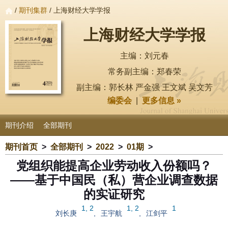
/
期刊集群
/ 上海财经大学学报
上海财经大学学报
主编：刘元春
常务副主编：郑春荣
副主编：郭长林 严金强 王文斌 吴文芳
编委会
|
更多信息 »
期刊介绍
全部期刊
期刊首页
>
全部期刊
>
2022
>
01期
>
党组织能提高企业劳动收入份额吗？
——基于中国民（私）营企业调查数据
的实证研究
1, 2
1, 2
1
刘长庚
,
王宇航
,
江剑平