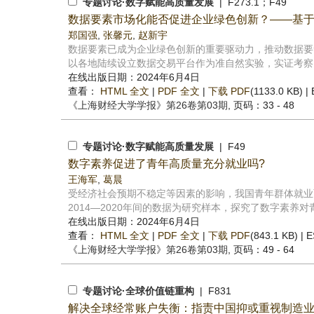
专题讨论·数字赋能高质量发展
| F273.1；F49
数据要素市场化能否促进企业绿色创新？——基
郑国强
,
张馨元
,
赵新宇
数据要素已成为企业绿色创新的重要驱动力，推动数据要
以各地陆续设立数据交易平台作为准自然实验，实证考察了
在线出版日期：2024年6月4日
查看：
HTML 全文
|
PDF 全文
|
下载 PDF
(1133.0 KB) |
《上海财经大学学报》
第26卷第03期
, 页码：33 - 48
专题讨论·数字赋能高质量发展
| F49
数字素养促进了青年高质量充分就业吗?
王海军
,
葛晨
受经济社会预期不稳定等因素的影响，我国青年群体就业面
2014—2020年间的数据为研究样本，探究了数字素养对青
在线出版日期：2024年6月4日
查看：
HTML 全文
|
PDF 全文
|
下载 PDF
(843.1 KB) |
E
《上海财经大学学报》
第26卷第03期
, 页码：49 - 64
专题讨论·全球价值链重构
| F831
解决全球经常账户失衡：指责中国抑或重视制造业