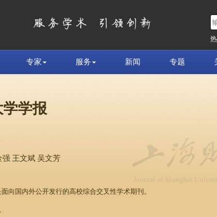
专家
服务
新闻
专题
大学学报
荣
强 王文斌 吴文芳
，是面向国内外公开发行的高校综合交叉性学术期刊。
»