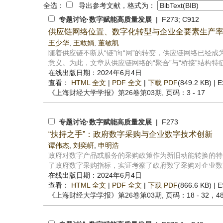
全选：
导出参考文献，格式为：
专题讨论·数字赋能高质量发展
| F273; C912
供应链网络位置、数字化转型与企业全要素生产
王少华
,
王敢娟
,
董敏凯
随着供应链不断从“链”向“网”的转变，供应链网络已经
意义。为此，文章从供应链网络的“聚合”与“桥接”结构特征出
在线出版日期：2024年6月4日
查看：
HTML 全文
|
PDF 全文
|
下载 PDF
(849.2 KB) |
E
《上海财经大学学报》
第26卷第03期
, 页码：3 - 17
专题讨论·数字赋能高质量发展
| F273
“扶持之手”：政府数字采购与企业数字技术创新
谭伟杰
,
刘奕岍
,
申明浩
政府对数字产品或服务的采购政策作为新旧动能转换的特
了政府数字采购指标，实证考察了政府数字采购对企业数字
在线出版日期：2024年6月4日
查看：
HTML 全文
|
PDF 全文
|
下载 PDF
(866.6 KB) |
E
《上海财经大学学报》
第26卷第03期
, 页码：18 - 32，4