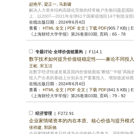
赵艳平
,
梁正一
,
马新啸
解决人力资本结构高级化导致的经常账户失衡问题是国际
上，以2007—2021年全球61个国家或地区14个制造业部
在线出版日期：2024年6月4日
查看：
HTML 全文
|
PDF 全文
|
下载 PDF
(905.7 KB) |
E
《上海财经大学学报》
第26卷第03期
, 页码：65 - 78
专题讨论·全球价值链重构
| F114.1
数字技术如何提升价值链稳定性——兼论不同投
王彬
,
宋玉洁
在数字经济快速发展及国内价值链面临“断链”“卡链”风
投入产出表的基础上分别从生产要素投入、增加值波动视角
在线出版日期：2024年6月4日
查看：
HTML 全文
|
PDF 全文
|
下载 PDF
(841.5 KB) |
E
《上海财经大学学报》
第26卷第03期
, 页码：79 - 92
经济管理
| F272.91
企业家情绪资本的内在本质、核心价值与提升模
张祥建
,
郭跃驰
企业家情绪资本日益成为企业的核心竞争力，深刻影响着