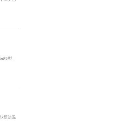
it模型，
软硬法混