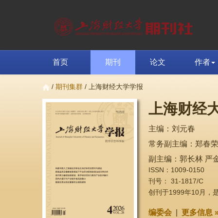
首页
期刊
论文
作者
/
期刊集群
/ 上海财经大学学报
上海财经
主编：刘元春
常务副主编：郑春
副主编：郭长林 严金
ISSN：1009-0150
刊号： 31-1817/C
创刊于1999年10月
编委会
|
更多信息 