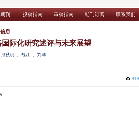
部期刊
投稿指南
审稿指南
期刊订阅
联系我们
细信息
络国际化研究述评与未来展望
潘秋玥
,
魏江
,
刘洋
91
5