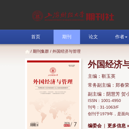
首页
期刊
论文
作者
/
期刊集群
/ 外国经济与管理
外国经济
主编：靳玉英
常务副主编：郑春
副主编：阴慧芳 贺
ISSN：1001-4950
刊号：31-1063/F
创刊于1979年，是
编委会
|
更多信息 