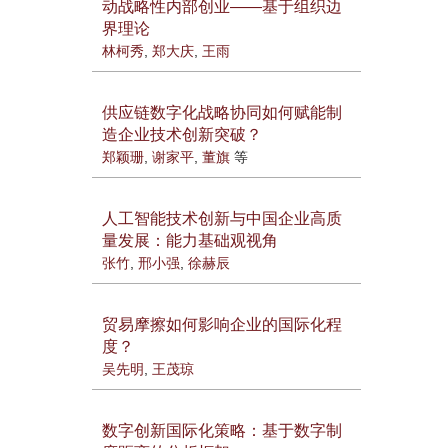
动战略性内部创业——基于组织边
界理论
林柯秀
,
郑大庆
,
王雨
供应链数字化战略协同如何赋能制
造企业技术创新突破？
郑颖珊
,
谢家平
,
董旗
等
人工智能技术创新与中国企业高质
量发展：能力基础观视角
张竹
,
邢小强
,
徐赫辰
贸易摩擦如何影响企业的国际化程
度？
吴先明
,
王茂琼
数字创新国际化策略：基于数字制