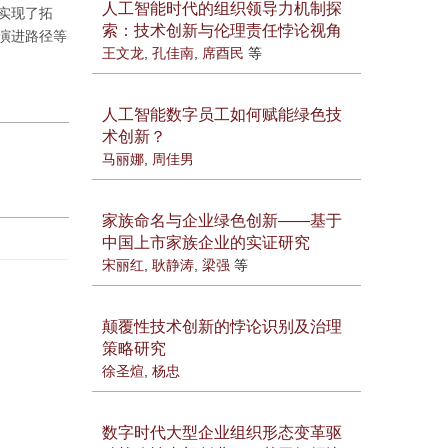
人工智能时代的组织领导力机制探
实现了拓
索：技术创新与伦理责任悖论视角
演进路径等
王文龙
,
孔佳南
,
席酉民
等
人工智能数字员工如何赋能绿色技
术创新？
马丽娜
,
周佳男
家族命名与企业绿色创新——基于
中国上市家族企业的实证研究
宋丽红
,
耿静涛
,
梁强
等
颠覆性技术创新的悖论识别及治理
策略研究
徐圣煊
,
杨忠
数字时代大型企业组织形态变革驱