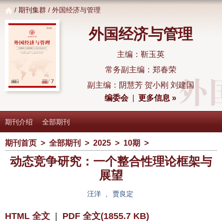
/
期刊集群
/ 外国经济与管理
外国经济与管理
主编：靳玉英
常务副主编：郑春荣
副主编：阴慧芳 贺小刚 刘建国
编委会
|
更多信息 »
期刊介绍
全部期刊
期刊首页
>
全部期刊
>
2025
>
10期
>
动态竞争研究：一个整合性理论框架与
展望
汪洋
,
贾良定
HTML 全文
|
PDF 全文(1855.7 KB)