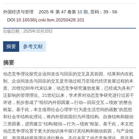
外国经济与管理
2025 年 第 47 卷第
10 期
, 页码：39 - 56
DOI:
10.16538/j.cnki.fem.20250428.101
出版日期：2025年10月20日
摘要
参考文献
摘要
动态竞争理论探究企业间攻击与回应的交互及其前因、结果和内在机
制。企业间攻击与回应的交互是市场过程乃至现代经济发展过程的本
质。20世纪80年代末以来，动态竞争研究蓬勃发展，已经成为具有广
泛影响的管理理论。21世纪以来，学术界对动态竞争研究进行过若干
评述，初步形成了“组织内外部因素→行动—回应交互→绩效”的整合
框架。基于此，本文借用社会心理学“行为是生活空间的函数”的思想
和社会学结构化理论，将内外部前因归为环境结构、自身结构和能动
三类因素，进而建立“结构/能动→行为→绩效”框架。基于此，本文把
动态竞争理论置于更大的知识体中探讨其结构和能动前因，与产业组
织、资源基础观等理论进行整合，不仅丰富了动态竞争理论，而且形