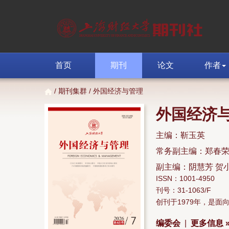
首页
期刊
论文
作者
/
期刊集群
/ 外国经济与管理
外国经济
主编：靳玉英
常务副主编：郑春
副主编：阴慧芳 贺
ISSN：1001-4950
刊号：31-1063/F
创刊于1979年，是
编委会
|
更多信息 