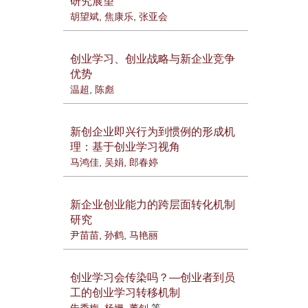
研究展望
胡望斌
,
焦康乐
,
张亚会
创业学习、创业战略与新企业竞争
优势
温超
,
陈彪
新创企业即兴行为到惯例的形成机
理：基于创业学习视角
马鸿佳
,
吴娟
,
郎春婷
新企业创业能力的跨层面转化机制
研究
尹苗苗
,
孙鹤
,
马艳丽
创业学习会传染吗？—创业者到员
工的创业学习转移机制