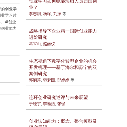
创业学习如何赋能海归人员归国创
业？
善的创业学
李志刚
,
杨琛
,
刘振
等
创业学习过
、4I创业
与创业能力
战略指导下企业精一国际创业能力
进阶研究
葛宝山
,
赵丽仪
生态视角下数字化转型企业的机会
开发机理——基于海尔和苏宁的双
案例研究
郭润萍
,
韩梦圆
,
邵婷婷
等
连环创业研究述评与未来展望
于晓宇
,
李雅洁
,
张铖
创业认知能力：概念、整合模型及