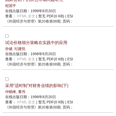
程国平
在线出版日期：1998年8月20日
查看：
HTML 全文
| 暂无 PDF(0 KB) |
ESI
《外国经济与管理》
第20卷第08期
, 页码：
试论价格细分策略在实践中的应用
孙健
,
纪建悦
在线出版日期：1998年8月20日
查看：
HTML 全文
| 暂无 PDF(0 KB) |
ESI
《外国经济与管理》
第20卷第08期
, 页码：
采用“适时制”对财务业绩的影响(下)
仲晓峰
,
董伟
在线出版日期：1998年8月20日
查看：
HTML 全文
| 暂无 PDF(0 KB) |
ESI
《外国经济与管理》
第20卷第08期
, 页码：