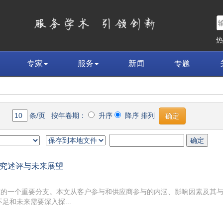
专家
服务
新闻
专题
】
条/页 按年卷期：
升序
降序 排列
究述评与未来展望
究的一个重要分支。本文从客户参与和供应商参与的内涵、影响因素及其
足和未来需要深入探...