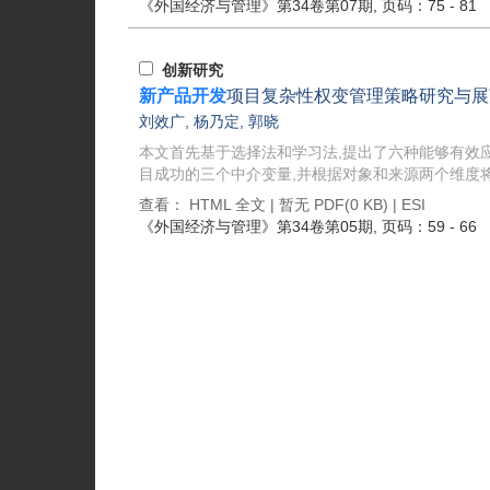
《外国经济与管理》
第34卷第07期
, 页码：75 - 81
创新研究
新产品开发
项目复杂性权变管理策略研究与展
刘效广
,
杨乃定
,
郭晓
本文首先基于选择法和学习法,提出了六种能够有效
目成功的三个中介变量,并根据对象和来源两个维度将
查看：
HTML 全文
| 暂无 PDF(0 KB) |
ESI
《外国经济与管理》
第34卷第05期
, 页码：59 - 66