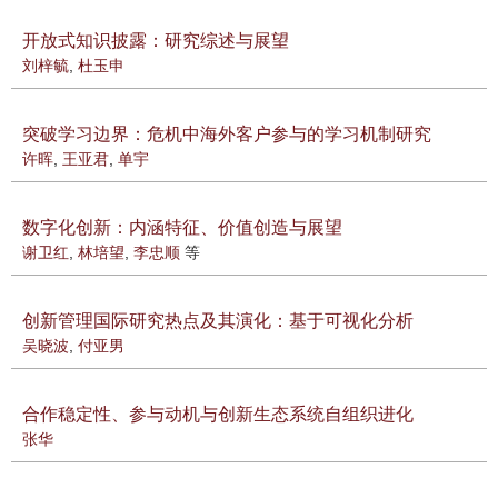
开放式知识披露：研究综述与展望
刘梓毓
,
杜玉申
突破学习边界：危机中海外客户参与的学习机制研究
许晖
,
王亚君
,
单宇
数字化创新：内涵特征、价值创造与展望
谢卫红
,
林培望
,
李忠顺
等
创新管理国际研究热点及其演化：基于可视化分析
吴晓波
,
付亚男
合作稳定性、参与动机与创新生态系统自组织进化
张华