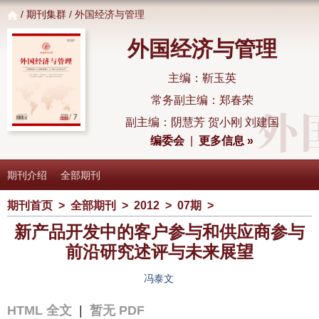
/
期刊集群
/ 外国经济与管理
外国经济与管理
主编：靳玉英
常务副主编：郑春荣
副主编：阴慧芳 贺小刚 刘建国
编委会
|
更多信息 »
期刊介绍
全部期刊
期刊首页
>
全部期刊
>
2012
>
07期
>
新产品开发中的客户参与和供应商参与
前沿研究述评与未来展望
冯泰文
HTML 全文
|
暂无 PDF