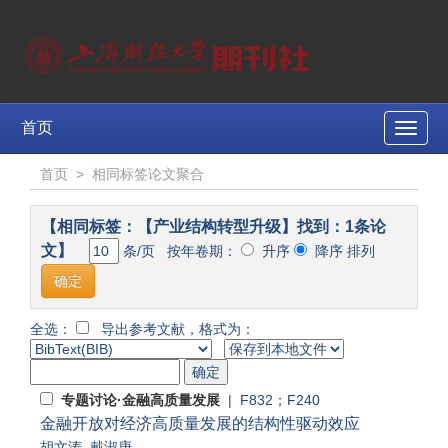
首页
Toggle
naviga
首页
>
相同标签论文聚合
【相同标签：【产业结构转型升级】找到：1条论
文】
条/页 按年卷期：
升序
降序 排列
全选：
导出参考文献，格式为：
专题讨论·金融高质量发展
| F832；F240
金融开放对经济高质量发展的结构性驱动效应
胡文涛
,
戴淑庚