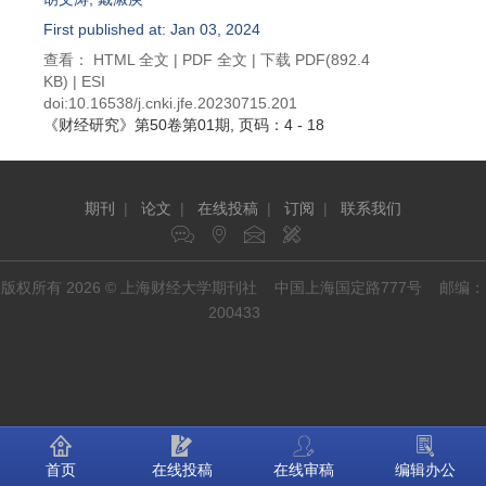
First published at: Jan 03, 2024
查看：
HTML 全文
|
PDF 全文
|
下载 PDF
(892.4
KB) |
ESI
doi:
10.16538/j.cnki.jfe.20230715.201
《财经研究》
第50卷第01期
, 页码：4 - 18
期刊
|
论文
|
在线投稿
|
订阅
|
联系我们
版权所有 2026 © 上海财经大学期刊社 中国上海国定路777号 邮编：
200433
首页
在线投稿
在线审稿
编辑办公