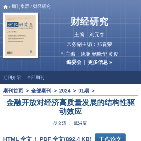
/
期刊集群
/ 财经研究
财经研究
主编：刘元春
常务副主编：郑春荣
副主编：姚澜 鲍晓华 黄俊
编委会
|
更多信息 »
期刊介绍
全部期刊
期刊首页
>
全部期刊
>
2024
>
01期
>
金融开放对经济高质量发展的结构性驱
动效应
胡文涛
,
戴淑庚
HTML 全文
|
PDF 全文(892.4 KB)
工作论文