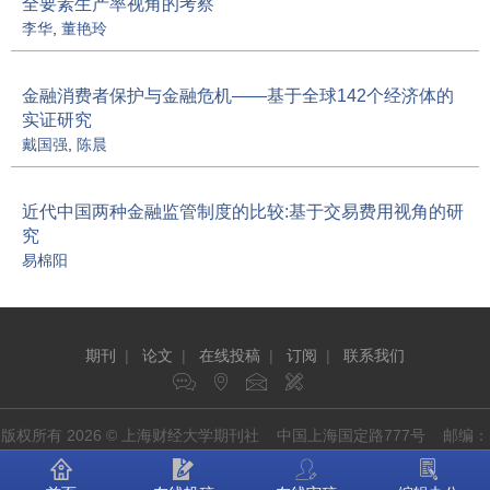
全要素生产率视角的考察
李华
,
董艳玲
金融消费者保护与金融危机——基于全球142个经济体的
实证研究
戴国强
,
陈晨
近代中国两种金融监管制度的比较:基于交易费用视角的研
究
易棉阳
期刊
|
论文
|
在线投稿
|
订阅
|
联系我们
版权所有 2026 © 上海财经大学期刊社 中国上海国定路777号 邮编：
200433