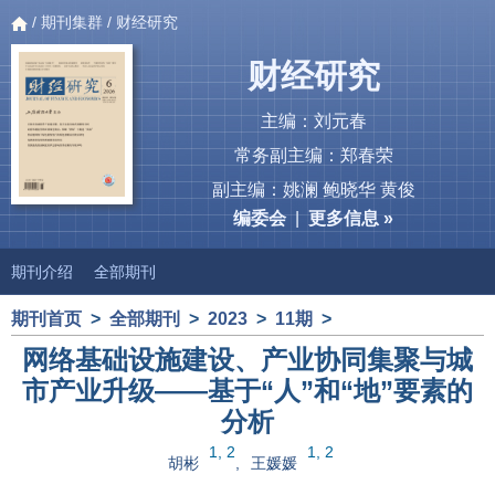
/
期刊集群
/ 财经研究
财经研究
主编：刘元春
常务副主编：郑春荣
副主编：姚澜 鲍晓华 黄俊
编委会
|
更多信息 »
期刊介绍
全部期刊
期刊首页
>
全部期刊
>
2023
>
11期
>
网络基础设施建设、产业协同集聚与城
市产业升级——基于“人”和“地”要素的
分析
1, 2
1, 2
胡彬
,
王媛媛