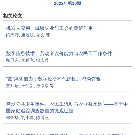
2022年第10期
相关论文
机器人应用、城镇失业与工会的缓解作用
闫周府
,
康姣姣
,
龙文
等
数字信息技术、劳动者议价能力与农民工工作条件
靳卫东
,
李程飞
,
徐志兵
“数”风凭借力：数字经济时代的性别鸿沟弥合
方师乐
,
王伟新
,
殷徐康
等
*
突发公共卫生事件、农民工流动与农业蓄水池
——基于中
国家庭追踪调查数据的微观证据
张锦华
,
刘小瑜
,
陈博欧