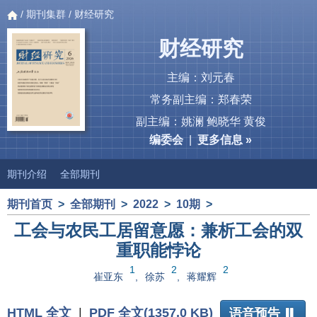
/
期刊集群
/ 财经研究
财经研究
主编：刘元春
常务副主编：郑春荣
副主编：姚澜 鲍晓华 黄俊
编委会
|
更多信息 »
期刊介绍
全部期刊
期刊首页
>
全部期刊
>
2022
>
10期
>
工会与农民工居留意愿：兼析工会的双
重职能悖论
1
2
2
崔亚东
,
徐苏
,
蒋耀辉
HTML 全文
|
PDF 全文(1357.0 KB)
语音预告