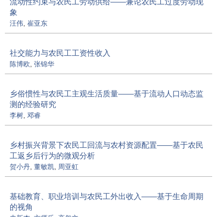
流动性约束与农民工劳动供给——兼论农民工过度劳动现
象
汪伟
,
崔亚东
社交能力与农民工工资性收入
陈博欧
,
张锦华
乡俗惯性与农民工主观生活质量——基于流动人口动态监
测的经验研究
李树
,
邓睿
乡村振兴背景下农民工回流与农村资源配置——基于农民
工返乡后行为的微观分析
贺小丹
,
董敏凯
,
周亚虹
基础教育、职业培训与农民工外出收入——基于生命周期
的视角