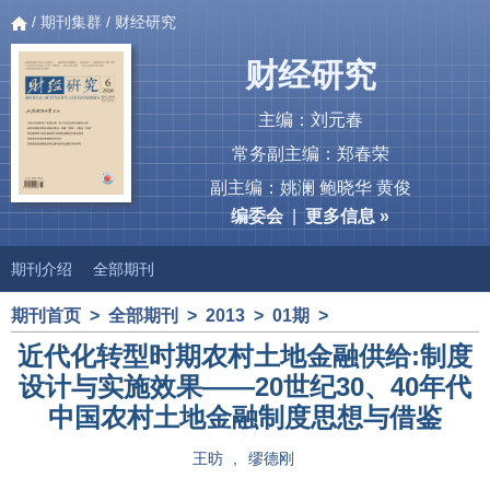
/
期刊集群
/ 财经研究
财经研究
主编：刘元春
常务副主编：郑春荣
副主编：姚澜 鲍晓华 黄俊
编委会
|
更多信息 »
期刊介绍
全部期刊
期刊首页
>
全部期刊
>
2013
>
01期
>
近代化转型时期农村土地金融供给:制度
设计与实施效果——20世纪30、40年代
中国农村土地金融制度思想与借鉴
王昉
,
缪德刚