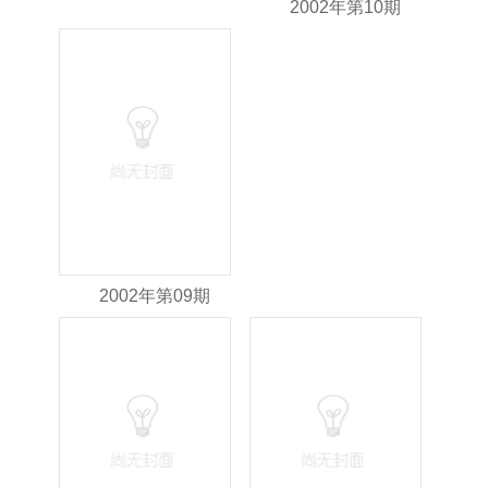
2002年第10期
2002年第09期