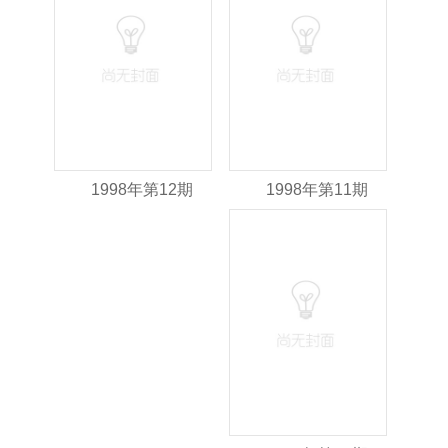
1998年第11期
1998年第12期