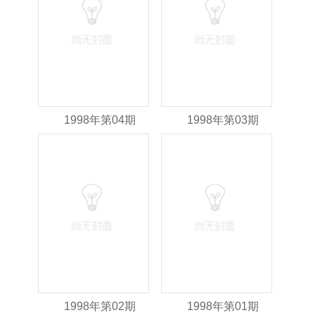
1998年第04期
1998年第03期
1998年第02期
1998年第01期