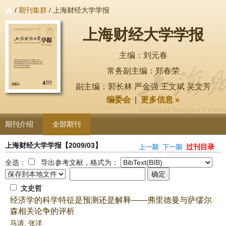
/
期刊集群
/ 上海财经大学学报
上海财经大学学报
主编：刘元春
常务副主编：郑春荣
副主编：郭长林 严金强 王文斌 吴文芳
编委会
|
更多信息 »
期刊介绍
全部期刊
上海财经大学学报
【2009/03】
过刊目录
上一期
下一期
全选：
导出参考文献，格式为：
文史哲
经济学的科学特征是预测还是解释——弗里德曼与萨缪尔
森相关论争的评析
马涛
,
张洋