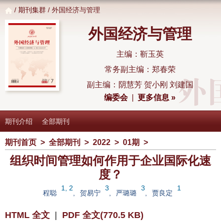
/
期刊集群
/ 外国经济与管理
外国经济与管理
主编：靳玉英
常务副主编：郑春荣
副主编：阴慧芳 贺小刚 刘建国
编委会
|
更多信息 »
期刊介绍
全部期刊
期刊首页
>
全部期刊
>
2022
>
01期
>
组织时间管理如何作用于企业国际化速
度？
1, 2
3
3
1
程聪
,
贺易宁
,
严璐璐
,
贾良定
HTML 全文
|
PDF 全文(770.5 KB)