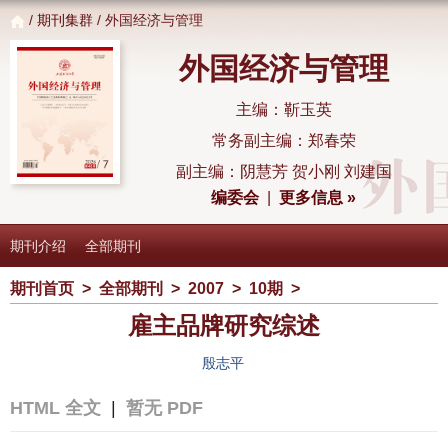
/
期刊集群
/ 外国经济与管理
外国经济与管理
主编：靳玉英
常务副主编：郑春荣
副主编：阴慧芳 贺小刚 刘建国
编委会
|
更多信息 »
期刊介绍
全部期刊
期刊首页
>
全部期刊
>
2007
>
10期
>
雇主品牌研究综述
殷志平
HTML 全文
|
暂无 PDF