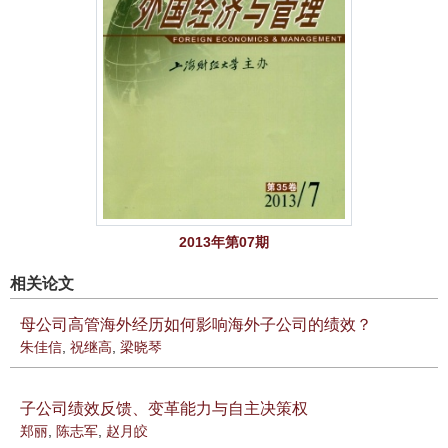
2013年第07期
相关论文
母公司高管海外经历如何影响海外子公司的绩效？
朱佳信
,
祝继高
,
梁晓琴
子公司绩效反馈、变革能力与自主决策权
郑丽
,
陈志军
,
赵月皎