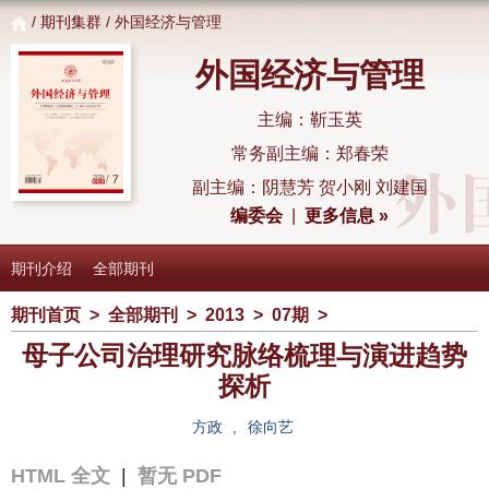
/
期刊集群
/ 外国经济与管理
外国经济与管理
主编：靳玉英
常务副主编：郑春荣
副主编：阴慧芳 贺小刚 刘建国
编委会
|
更多信息 »
期刊介绍
全部期刊
期刊首页
>
全部期刊
>
2013
>
07期
>
母子公司治理研究脉络梳理与演进趋势
探析
方政
,
徐向艺
HTML 全文
|
暂无 PDF