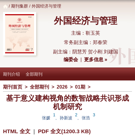
/
期刊集群
/ 外国经济与管理
外国经济与管理
主编：靳玉英
常务副主编：郑春荣
副主编：阴慧芳 贺小刚 刘建国
编委会
|
更多信息 »
期刊介绍
全部期刊
期刊首页
>
全部期刊
>
2026
>
01期
>
基于意义建构视角的数智战略共识形成
机制研究
1
2
3
张媛
,
孙新波
,
张浩
HTML 全文
|
PDF 全文(1200.3 KB)