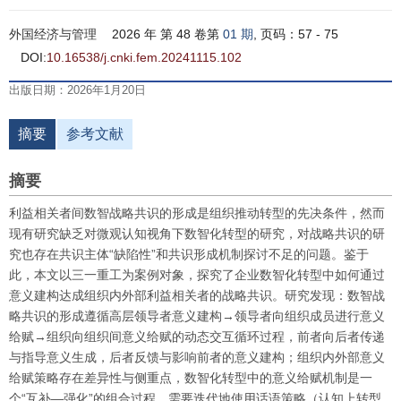
外国经济与管理
2026 年 第 48 卷第
01 期
, 页码：57 - 75
DOI:
10.16538/j.cnki.fem.20241115.102
出版日期：2026年1月20日
摘要
参考文献
摘要
利益相关者间数智战略共识的形成是组织推动转型的先决条件，然而
现有研究缺乏对微观认知视角下数智化转型的研究，对战略共识的研
究也存在共识主体“缺陷性”和共识形成机制探讨不足的问题。鉴于
此，本文以三一重工为案例对象，探究了企业数智化转型中如何通过
意义建构达成组织内外部利益相关者的战略共识。研究发现：数智战
略共识的形成遵循高层领导者意义建构→领导者向组织成员进行意义
给赋→组织向组织间意义给赋的动态交互循环过程，前者向后者传递
与指导意义生成，后者反馈与影响前者的意义建构；组织内外部意义
给赋策略存在差异性与侧重点，数智化转型中的意义给赋机制是一
个“互补—强化”的组合过程，需要迭代地使用话语策略（认知上转型