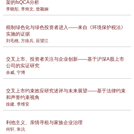
架的fsQCA分析
李晓彤
,
李炜文
,
曾颖娴
税制绿色化与绿色投资者进入——来自《环境保护税法》
实施的证据
刘毛桃
,
方徐兵
,
应望江
交叉上市、投资者关注与企业创新——基于沪深A股上市
公司的实证研究
余威
,
宁博
交叉上市约束效应研究述评与未来展望——基于法律约束
和声誉约束视角
徐建
,
李维安
利他主义、亲情寻租与家族企业治理
何轩
,
朱沆