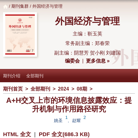
/
期刊集群
/ 外国经济与管理
外国经济与管理
主编：靳玉英
常务副主编：郑春荣
副主编：阴慧芳 贺小刚 刘建国
编委会
|
更多信息 »
期刊介绍
全部期刊
期刊首页
>
全部期刊
>
2024
>
08期
>
A+H交叉上市的环境信息披露效应：提
升机制与作用路径研究
1
2
姚圣
,
赵耀
HTML 全文
|
PDF 全文(686.3 KB)