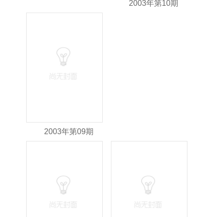
2003年第10期
2003年第09期