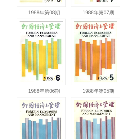
1988年第08期
1988年第07期
1988年第06期
1988年第05期