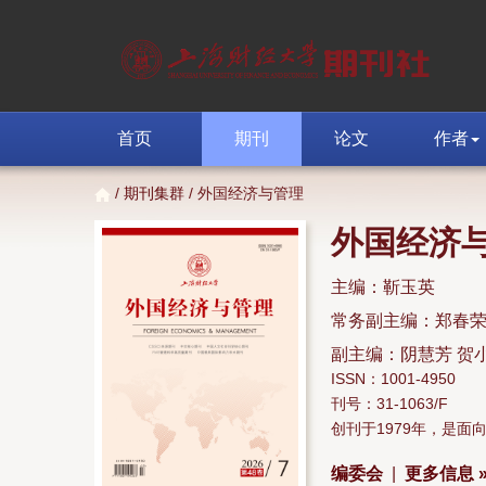
首页
期刊
论文
作者
/
期刊集群
/ 外国经济与管理
外国经济
主编：靳玉英
常务副主编：郑春
副主编：阴慧芳 贺
ISSN：1001-4950
刊号：31-1063/F
创刊于1979年，是
编委会
|
更多信息 