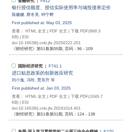
金融研究
| F812
银行授信额度、授信实际使用率与城投债券定价
陈姗姗
,
蔡冬美
,
钟宁桦
First published at: May 03, 2025
查看：
HTML 全文
|
PDF 全文
|
下载 PDF
(868.3
KB) |
ESI
doi:
10.16538/j.cnki.jfe.20250222.201
《财经研究》
第51卷第05期
, 页码：96 - 109
国际经济研究
| F741.1
进口贴息政策的创新效应研究
刘小逸
,
冯玲
,
贾东升
等
First published at: Jan 03, 2025
查看：
HTML 全文
|
PDF 全文
|
下载 PDF
(1045.7
KB) |
ESI
doi:
10.16538/j.cnki.jfe.20241014.401
《财经研究》
第51卷第01期
, 页码：124 - 138
专题·深入学习贯彻党的二十届三中全会精神
| F270