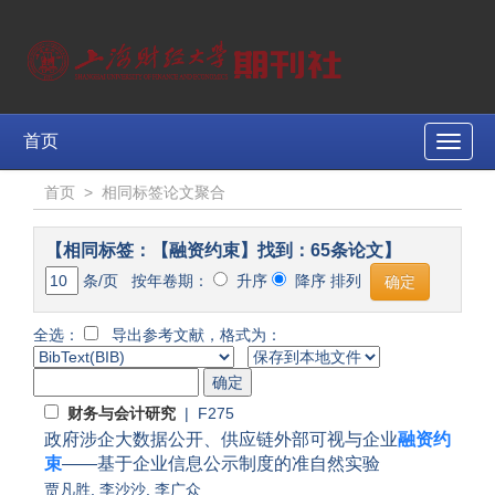
首页
Toggle
naviga
首页
>
相同标签论文聚合
【相同标签：【融资约束】找到：65条论文】
条/页 按年卷期：
升序
降序 排列
全选：
导出参考文献，格式为：
财务与会计研究
| F275
政府涉企大数据公开、供应链外部可视与企业
融资约
束
——基于企业信息公示制度的准自然实验
贾凡胜
,
李沙沙
,
李广众