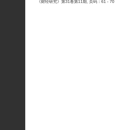
《财经研究》
第31卷第11期
, 页码：61 - 70