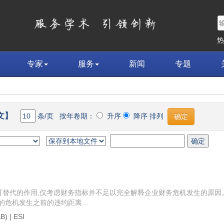
专家
服务
新闻
专题
文】
条/页 按年卷期：
升序
降序 排列
可替代的作用,仅考虑财务指标并不足以完全解释企业财务危机发生的原因
司的危机发生之前的违约距离...
B) |
ESI