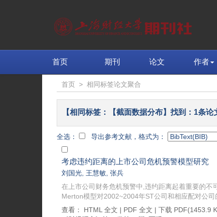
首页
期刊
论文
作者
首页
>
相同标签论文聚合
【相同标签：【截面数据分布】找到：1条论
全选：
导出参考文献，格式为：
考虑违约距离的上市公司危机预警模型研究
刘国光
,
王慧敏
,
张兵
在上市公司财务危机预警中,违约距离起着重要的不
Merton模型对2002~2004年ST公司和相应配对公
查看：
HTML 全文
|
PDF 全文
|
下载 PDF
(1453.9 K