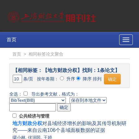
首页
Toggle
naviga
首页
>
相同标签论文聚合
【相同标签：【地方财政分权】找到：1条论文】
条/页 按年卷期：
升序
降序 排列
全选：
导出参考文献，格式为：
公共经济与管理
地方财政分权
对县域经济增长的影响及其传导机制研
究——来自云南106个县域面板数据的证据
缪小林
,
伏润民
,
王婷