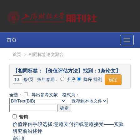
首页
Toggle
naviga
首页
>
相同标签论文聚合
【相同标签：【价值评估方法】找到：1条论文】
条/页 按年卷期：
升序
降序 排列
全选：
导出参考文献，格式为：
营销
价值评估手段选择:意愿支付抑或意愿接受——实验
研究前沿述评
宗计川