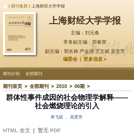
/
期刊集群
/ 上海财经大学学报
上海财经大学学报
主编：刘元春
常务副主编：郑春荣
副主编：郭长林 严金强 王文斌 吴文芳
编委会
|
更多信息 »
期刊介绍
全部期刊
期刊首页
>
全部期刊
>
2010
>
06期
>
群体性事件成因的社会物理学解释——
社会燃烧理论的引入
单飞跃
,
高景芳
HTML 全文
|
暂无 PDF